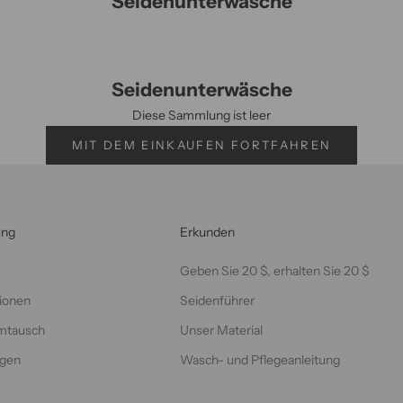
Seidenunterwäsche
Seidenunterwäsche
Diese Sammlung ist leer
MIT DEM EINKAUFEN FORTFAHREN
ung
Erkunden
Geben Sie 20 $, erhalten Sie 20 $
ionen
Seidenführer
mtausch
Unser Material
lgen
Wasch- und Pflegeanleitung