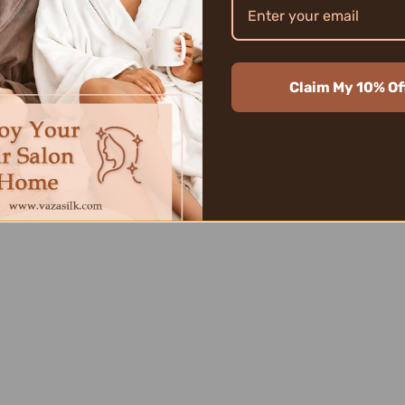
Claim My 10% Of