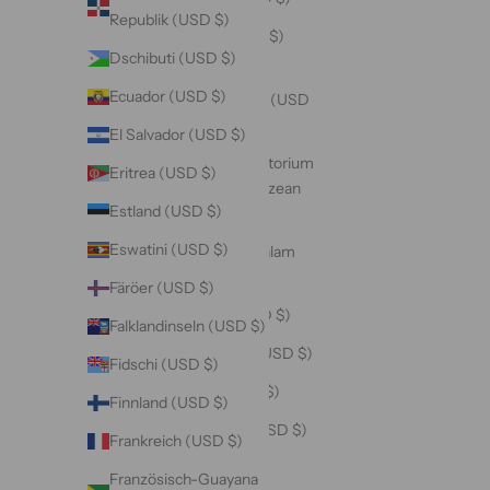
Republik (USD $)
Brasilien (USD $)
Dschibuti (USD $)
Britische
Ecuador (USD $)
Jungferninseln (USD
$)
El Salvador (USD $)
Britisches Territorium
Eritrea (USD $)
im Indischen Ozean
Estland (USD $)
(USD $)
Eswatini (USD $)
Brunei Darussalam
(USD $)
Färöer (USD $)
Bulgarien (USD $)
Falklandinseln (USD $)
Burkina Faso (USD $)
Fidschi (USD $)
Burundi (USD $)
Finnland (USD $)
Cabo Verde (USD $)
Frankreich (USD $)
Chile (USD $)
Französisch-Guayana