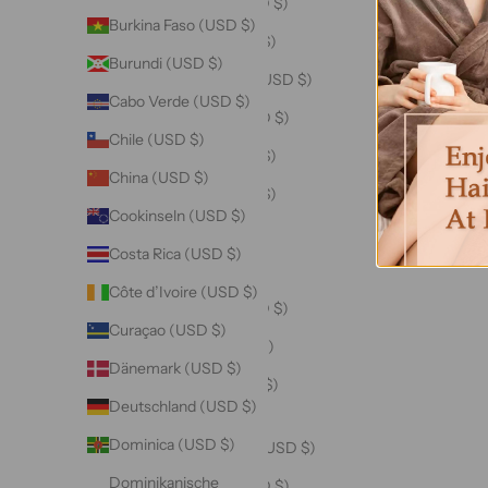
Bahamas (USD $)
Burkina Faso (USD $)
Bahrain (USD $)
Burundi (USD $)
Bangladesch (USD $)
Cabo Verde (USD $)
Barbados (USD $)
Chile (USD $)
Belarus (USD $)
China (USD $)
Belgien (USD $)
Cookinseln (USD $)
Belize (USD $)
Costa Rica (USD $)
Benin (USD $)
Côte d’Ivoire (USD $)
Bermuda (USD $)
Curaçao (USD $)
Bhutan (USD $)
Dänemark (USD $)
Bolivien (USD $)
Deutschland (USD $)
Bosnien und
Dominica (USD $)
Herzegowina (USD $)
Dominikanische
Botsuana (USD $)