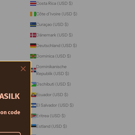
Costa Rica (USD $)
Côte d’Ivoire (USD $)
Curaçao (USD $)
Dänemark (USD $)
Deutschland (USD $)
Dominica (USD $)
Dominikanische
Republik (USD $)
Dschibuti (USD $)
ASILK
Ecuador (USD $)
El Salvador (USD $)
on code
Eritrea (USD $)
Estland (USD $)