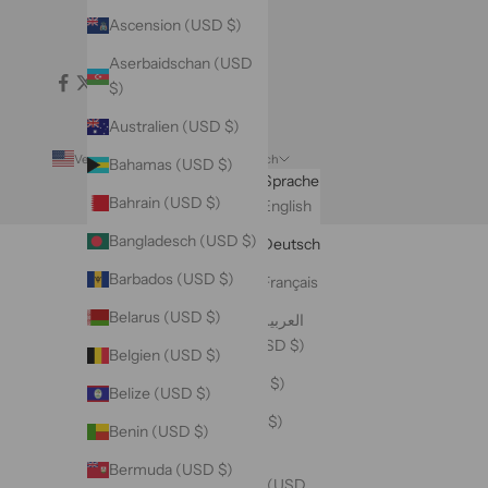
Ascension (USD $)
Aserbaidschan (USD
$)
Australien (USD $)
Vereinigte Staaten (USD $)
Deutsch
Bahamas (USD $)
Land
Sprache
Bahrain (USD $)
Äquatorialguinea
English
(USD $)
Bangladesch (USD $)
Deutsch
Äthiopien (USD $)
Barbados (USD $)
Français
Afghanistan (USD $)
Belarus (USD $)
العربية
Ålandinseln (USD $)
Belgien (USD $)
Albanien (USD $)
Belize (USD $)
Algerien (USD $)
Benin (USD $)
Amerikanische
Bermuda (USD $)
Überseeinseln (USD