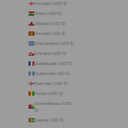
Georgien (USD $)
Ghana (USD $)
Gibraltar (USD $)
Grenada (USD $)
Griechenland (USD $)
Grönland (USD $)
Guadeloupe (USD $)
Guatemala (USD $)
Guernsey (USD $)
Guinea (USD $)
Guinea-Bissau (USD
$)
Guyana (USD $)