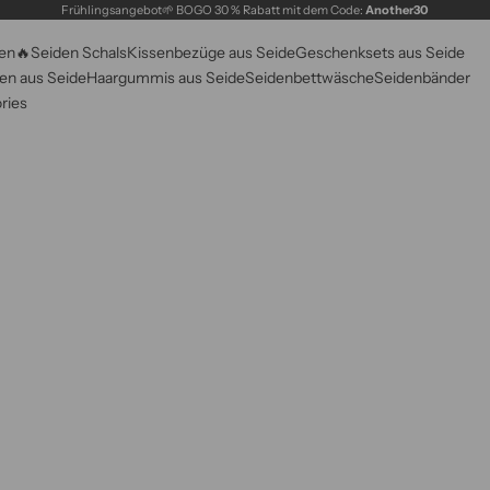
Frühlingsangebot🌱 BOGO 30 % Rabatt mit dem Code:
Another30
en🔥
Seiden Schals
Kissenbezüge aus Seide
Geschenksets aus Seide
n aus Seide
Haargummis aus Seide
Seidenbettwäsche
Seidenbänder
ries