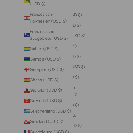
(USD $)
China (USD $)
Französisch-
Cookinseln (USD $)
Polynesien (USD $)
Costa Rica (USD $)
Französische
Côte d’Ivoire (USD $)
Südgebiete (USD $)
Curaçao (USD $)
Gabun (USD $)
Dänemark (USD $)
Gambia (USD $)
Deutschland (USD $)
Georgien (USD $)
Dominica (USD $)
Ghana (USD $)
Dominikanische
Gibraltar (USD $)
Republik (USD $)
Grenada (USD $)
Dschibuti (USD $)
Griechenland (USD $)
Ecuador (USD $)
Grönland (USD $)
El Salvador (USD $)
Guadeloupe (USD $)