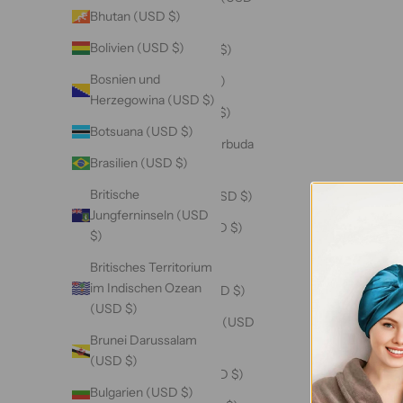
Bhutan (USD $)
$)
Bolivien (USD $)
Andorra (USD $)
Bosnien und
Angola (USD $)
Herzegowina (USD $)
Anguilla (USD $)
Botsuana (USD $)
Antigua und Barbuda
Brasilien (USD $)
(USD $)
Britische
Argentinien (USD $)
Jungferninseln (USD
Armenien (USD $)
$)
Aruba (USD $)
Britisches Territorium
im Indischen Ozean
Ascension (USD $)
(USD $)
Aserbaidschan (USD
Brunei Darussalam
$)
(USD $)
Australien (USD $)
Bulgarien (USD $)