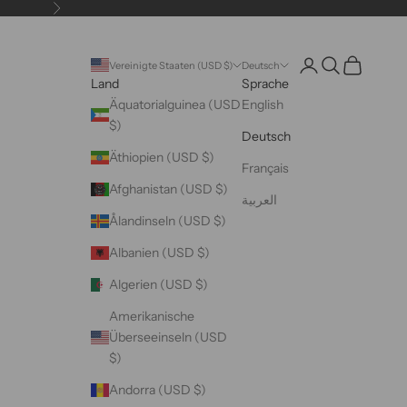
Vor
Kontoseite öffnen
Suche öffnen
Warenkorb 
Vereinigte Staaten (USD $)
Deutsch
Land
Sprache
Äquatorialguinea (USD
English
$)
Deutsch
Äthiopien (USD $)
Français
Afghanistan (USD $)
العربية
Ålandinseln (USD $)
Albanien (USD $)
Algerien (USD $)
Amerikanische
Überseeinseln (USD
$)
Andorra (USD $)