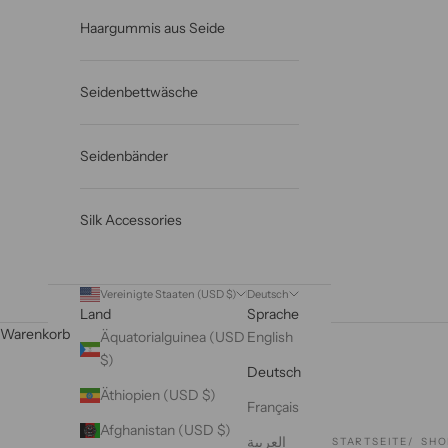
Haargummis aus Seide
Seidenbettwäsche
Seidenbänder
Silk Accessories
Vereinigte Staaten (USD $)
Deutsch
Land
Sprache
Warenkorb
Äquatorialguinea (USD
English
$)
Deutsch
Äthiopien (USD $)
Français
Afghanistan (USD $)
العربية
STARTSEITE
SHO