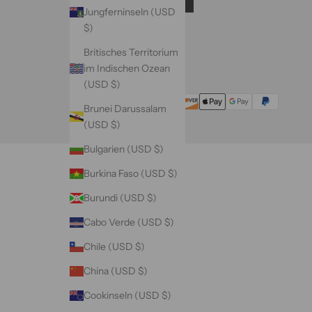
Jungferninseln (USD
$)
Britisches Territorium
im Indischen Ozean
(USD $)
Brunei Darussalam
(USD $)
Bulgarien (USD $)
Burkina Faso (USD $)
Burundi (USD $)
Cabo Verde (USD $)
Chile (USD $)
China (USD $)
Cookinseln (USD $)