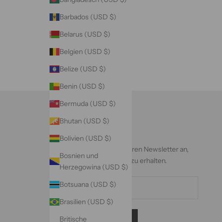
Barbados (USD $)
Belarus (USD $)
Belgien (USD $)
Belize (USD $)
Benin (USD $)
Bermuda (USD $)
Bhutan (USD $)
Newsletter
Bolivien (USD $)
Melden Sie sich für unseren Newsletter an,
Bosnien und
um exklusive Angebote zu erhalten.
Herzegowina (USD $)
Botsuana (USD $)
Brasilien (USD $)
Britische
ABONNIEREN