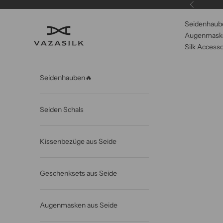
Zum Inhalt springen
Zurück
Seidenhaub
VAZASILK
Augenmaske
Silk Accesso
Seidenhauben🔥
Seiden Schals
Kissenbezüge aus Seide
Geschenksets aus Seide
Augenmasken aus Seide