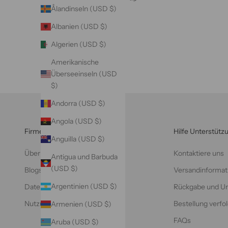
Ålandinseln (USD $)
Albanien (USD $)
Algerien (USD $)
Amerikanische
Überseeinseln (USD
$)
Andorra (USD $)
Angola (USD $)
Firmeninfo
Hilfe Unterstütz
Anguilla (USD $)
Über VAZASILK
Kontaktiere uns
Antigua und Barbuda
(USD $)
Blogs
Versandinformat
Argentinien (USD $)
Datenschutzrichtlinie
Rückgabe und U
Nutzungsbedingungen
Bestellung verfo
Armenien (USD $)
FAQs
Aruba (USD $)