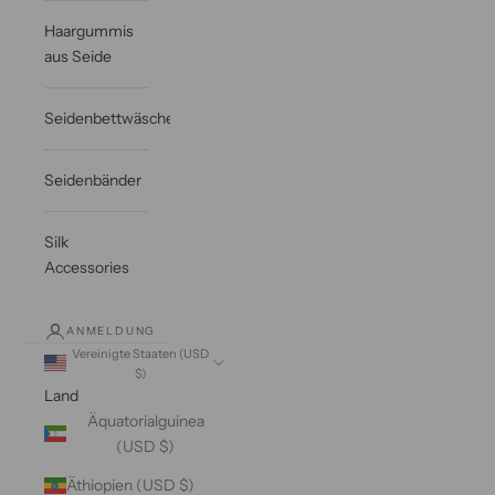
Haargummis
aus Seide
Seidenbettwäsche
Seidenbänder
Silk
Accessories
ANMELDUNG
Vereinigte Staaten (USD
$)
Land
Äquatorialguinea
(USD $)
Äthiopien (USD $)