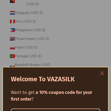
(USD $)
Paraguay (USD $)
Peru (USD $)
Philippinen (USD $)
Pitcairninseln (USD $)
Polen (USD $)
Portugal (USD $)
Republik Moldau (USD
$)
Welcome To VAZASILK
Réunion (USD $)
Ruanda (USD $)
Want to get
a 10% coupon code for your
Rumänien (USD $)
first order
?
Russland (USD $)