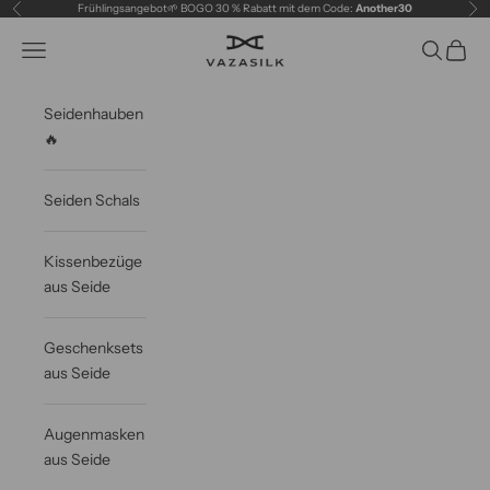
Zum Inhalt springen
Frühlingsangebot🌱 BOGO 30 % Rabatt mit dem Code:
Another30
Zurück
Vor
VAZASILK
Navigationsmenü öffnen
Suche öff
Waren
Seidenhauben
🔥
Seiden Schals
Kissenbezüge
aus Seide
Geschenksets
aus Seide
Augenmasken
aus Seide