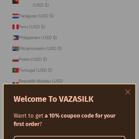
(USD $)
Paraguay (USD $)
Peru (USD $)
Philippinen (USD $)
Pitcairninseln (USD $)
Polen (USD $)
Portugal (USD $)
Republik Moldau (USD
$)
Welcome To VAZASILK
Réunion (USD $)
Ruanda (USD $)
Want to get
a 10% coupon code for your
Rumänien (USD $)
first order
?
Russland (USD $)