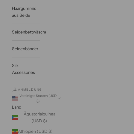
Haargummis
aus Seide
Seidenbettwäsche
Seidenbänder
Silk
Accessories
ANMELDUNG
Vereinigte Staaten (USD
$)
Land
Äquatorialguinea
(USD $)
Äthiopien (USD $)