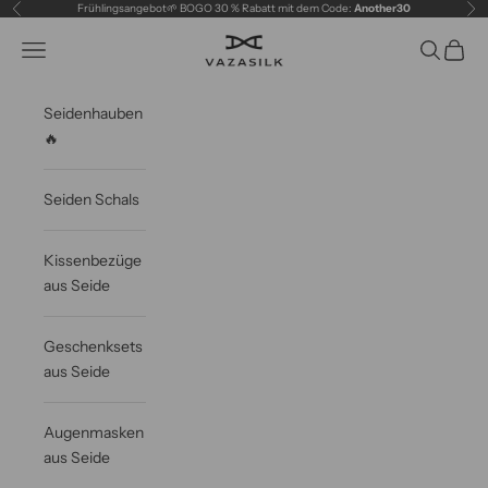
Zum Inhalt springen
Frühlingsangebot🌱 BOGO 30 % Rabatt mit dem Code:
Another30
Zurück
Vor
VAZASILK
Navigationsmenü öffnen
Suche öff
Waren
Seidenhauben
🔥
Seiden Schals
Kissenbezüge
aus Seide
Geschenksets
aus Seide
Augenmasken
aus Seide