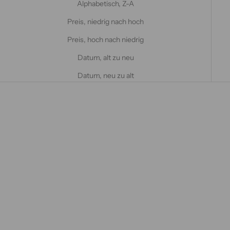
Alphabetisch, Z-A
Preis, niedrig nach hoch
Preis, hoch nach niedrig
Datum, alt zu neu
Datum, neu zu alt
IM ANGEBOT
IM ANGEBOT
Wählen Sie Optionen
Wählen Sie Optionen
Kleine/mittlere/große Seiden-
Große Seiden-Haargummis, 3
Haargummis, 3 Stück
Stück