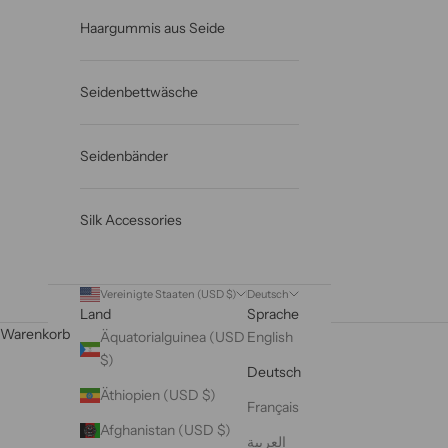
Haargummis aus Seide
Seidenbettwäsche
Seidenbänder
Silk Accessories
Vereinigte Staaten (USD $)
Deutsch
Land
Sprache
Warenkorb
Äquatorialguinea (USD
English
$)
Deutsch
Äthiopien (USD $)
Français
Afghanistan (USD $)
العربية