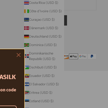
Costa Rica (USD $)
Côte d’Ivoire (USD $)
Curaçao (USD $)
ABONNIEREN
Dänemark (USD $)
Deutschland (USD $)
Dominica (USD $)
Dominikanische
Republik (USD $)
Dschibuti (USD $)
ASILK
Ecuador (USD $)
El Salvador (USD $)
on code
Eritrea (USD $)
Estland (USD $)