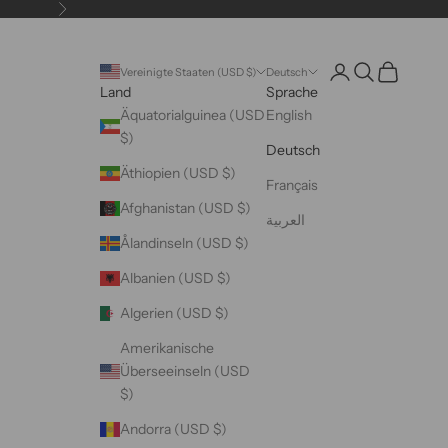
Vor
Kontoseite öffnen
Suche öffnen
Warenkorb 
Vereinigte Staaten (USD $)
Deutsch
Land
Sprache
Äquatorialguinea (USD
English
$)
Deutsch
Äthiopien (USD $)
Français
Afghanistan (USD $)
العربية
Ålandinseln (USD $)
Albanien (USD $)
Algerien (USD $)
Amerikanische
Überseeinseln (USD
$)
Andorra (USD $)