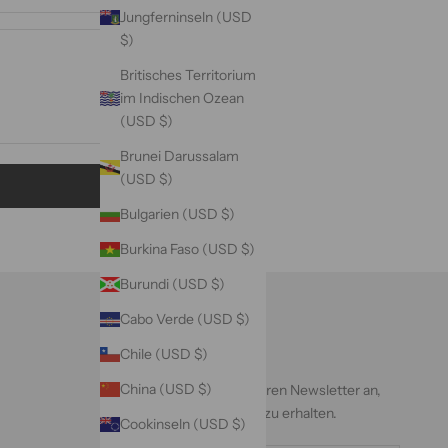
Jungferninseln (USD
$)
Britisches Territorium
im Indischen Ozean
(USD $)
Brunei Darussalam
(USD $)
Bulgarien (USD $)
Burkina Faso (USD $)
Burundi (USD $)
Cabo Verde (USD $)
Newsletter
Chile (USD $)
China (USD $)
Melden Sie sich für unseren Newsletter an,
um exklusive Angebote zu erhalten.
Cookinseln (USD $)