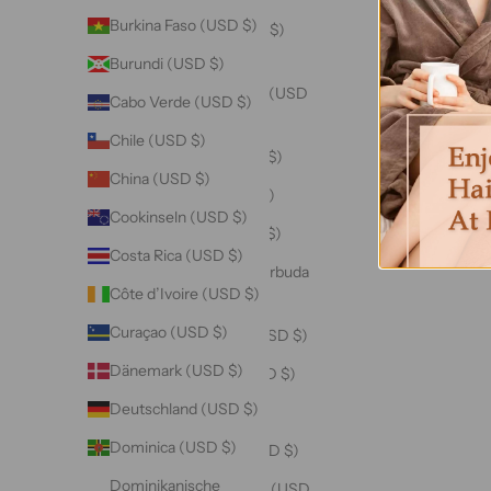
Burkina Faso (USD $)
Algerien (USD $)
Burundi (USD $)
Amerikanische
Überseeinseln (USD
Cabo Verde (USD $)
$)
Chile (USD $)
Andorra (USD $)
China (USD $)
Angola (USD $)
Cookinseln (USD $)
Anguilla (USD $)
Costa Rica (USD $)
Antigua und Barbuda
Côte d’Ivoire (USD $)
(USD $)
Curaçao (USD $)
Argentinien (USD $)
Dänemark (USD $)
Armenien (USD $)
Deutschland (USD $)
Aruba (USD $)
Dominica (USD $)
Ascension (USD $)
Dominikanische
Aserbaidschan (USD