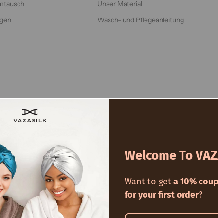
mtausch
Unser Material
lgen
Wasch- und Pflegeanleitung
© 2026 - VAZASILK
Powered by Shopify
Welcome To VAZ
Want to get
a 10% coup
for your first order
?