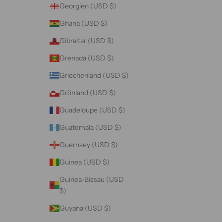
Georgien (USD $)
Ghana (USD $)
Gibraltar (USD $)
Grenada (USD $)
Griechenland (USD $)
Grönland (USD $)
Guadeloupe (USD $)
Guatemala (USD $)
Guernsey (USD $)
Guinea (USD $)
Guinea-Bissau (USD
$)
Guyana (USD $)