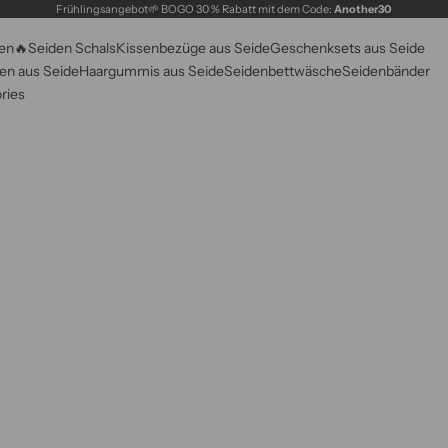
Frühlingsangebot🌱 BOGO 30 % Rabatt mit dem Code:
Another30
en🔥
Seiden Schals
Kissenbezüge aus Seide
Geschenksets aus Seide
n aus Seide
Haargummis aus Seide
Seidenbettwäsche
Seidenbänder
ries