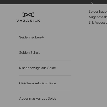
Zum Inhalt springen
Zurück
Seidenhaub
VAZASILK
Augenmaske
Silk Accesso
Seidenhauben🔥
Seiden Schals
Kissenbezüge aus Seide
Geschenksets aus Seide
Augenmasken aus Seide