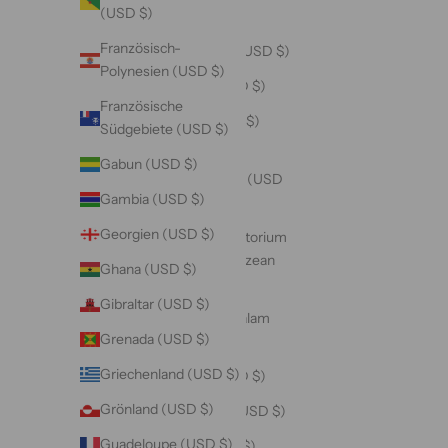
(USD $)
Bosnien und
Französisch-
Herzegowina (USD $)
Polynesien (USD $)
Botsuana (USD $)
Französische
Brasilien (USD $)
Südgebiete (USD $)
Britische
Gabun (USD $)
Jungferninseln (USD
Gambia (USD $)
$)
Georgien (USD $)
Britisches Territorium
im Indischen Ozean
Ghana (USD $)
(USD $)
Gibraltar (USD $)
Brunei Darussalam
Grenada (USD $)
(USD $)
Griechenland (USD $)
Bulgarien (USD $)
Grönland (USD $)
Burkina Faso (USD $)
Guadeloupe (USD $)
Burundi (USD $)