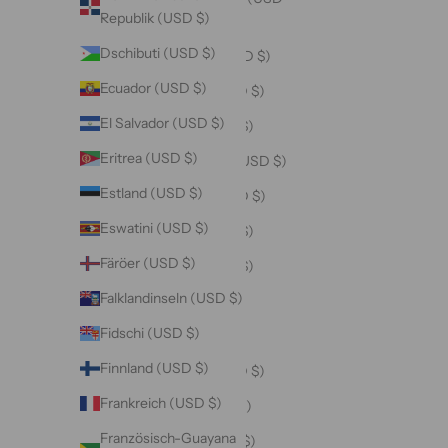
Republik (USD $)
$)
Dschibuti (USD $)
Australien (USD $)
Ecuador (USD $)
Bahamas (USD $)
El Salvador (USD $)
Bahrain (USD $)
Eritrea (USD $)
Bangladesch (USD $)
Estland (USD $)
Barbados (USD $)
Eswatini (USD $)
Belarus (USD $)
Färöer (USD $)
Belgien (USD $)
Falklandinseln (USD $)
Belize (USD $)
Fidschi (USD $)
Benin (USD $)
Finnland (USD $)
Bermuda (USD $)
Frankreich (USD $)
Bhutan (USD $)
Französisch-Guayana
Bolivien (USD $)