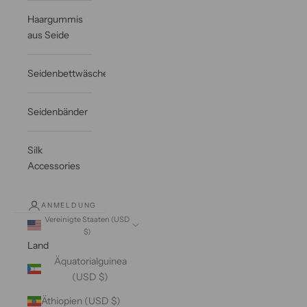
Haargummis
aus Seide
Seidenbettwäsche
Seidenbänder
Silk
Accessories
ANMELDUNG
Vereinigte Staaten (USD
$)
Land
Äquatorialguinea
(USD $)
Äthiopien (USD $)