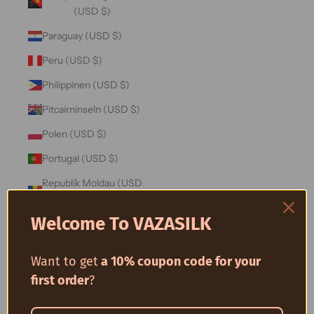
(USD $)
Paraguay (USD $)
Peru (USD $)
Philippinen (USD $)
Pitcairninseln (USD $)
Polen (USD $)
Portugal (USD $)
Republik Moldau (USD
$)
Welcome To VAZASILK
Réunion (USD $)
Ruanda (USD $)
Want to get
a 10% coupon code for your
Rumänien (USD $)
first order
?
Russland (USD $)