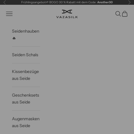
Zum Inhalt springen
Frühlingsangebot🌱 BOGO 30 % Rabatt mit dem Code:
Another30
Zurück
Vor
VAZASILK
Navigationsmenü öffnen
Suche öff
Waren
Seidenhauben
🔥
Seiden Schals
Kissenbezüge
aus Seide
Geschenksets
aus Seide
Augenmasken
aus Seide