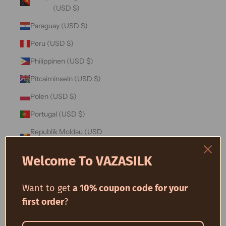
(USD $)
Paraguay (USD $)
Peru (USD $)
Philippinen (USD $)
Pitcairninseln (USD $)
Polen (USD $)
Portugal (USD $)
Republik Moldau (USD
$)
Welcome To VAZASILK
Réunion (USD $)
Ruanda (USD $)
Want to get
a 10% coupon code for your
Rumänien (USD $)
first order
?
Russland (USD $)