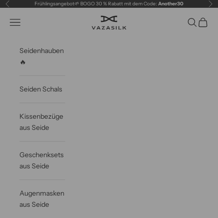
Zum Inhalt springen
Frühlingsangebot🌱 BOGO 30 % Rabatt mit dem Code:
Another30
Zurück
Vor
VAZASILK
Navigationsmenü öffnen
Suche öff
Waren
Seidenhauben
🔥
Seiden Schals
Kissenbezüge
aus Seide
Geschenksets
aus Seide
Augenmasken
aus Seide