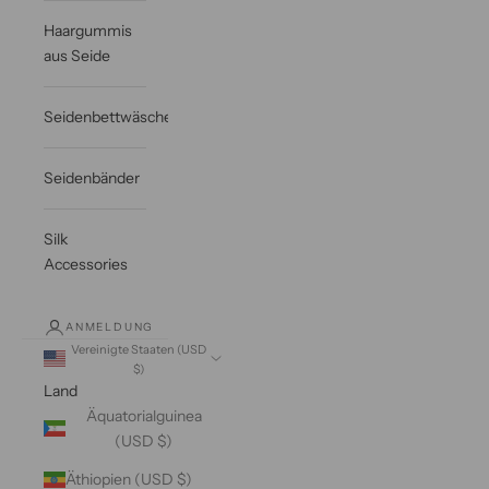
Haargummis
aus Seide
Seidenbettwäsche
Seidenbänder
Silk
Accessories
ANMELDUNG
Vereinigte Staaten (USD
$)
Land
Äquatorialguinea
(USD $)
Äthiopien (USD $)