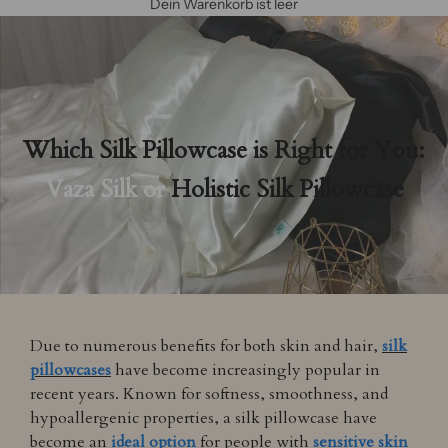
Dein Warenkorb ist leer
Which Silk Pillowcase is Right for You:
Vaza Silk or
Holistic Silk Pillowcase
Due to numerous benefits for both skin and hair,
silk
pillowcases
have become increasingly popular in
recent years. Known for softness, smoothness, and
hypoallergenic properties, a silk pillowcase have
become an
ideal option
for people with
sensitive skin