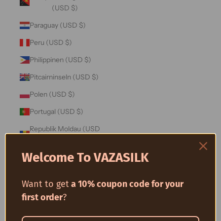
(USD $)
Paraguay (USD $)
Peru (USD $)
Philippinen (USD $)
Pitcairninseln (USD $)
Polen (USD $)
Portugal (USD $)
Republik Moldau (USD
$)
Welcome To VAZASILK
Réunion (USD $)
Ruanda (USD $)
Want to get
a 10% coupon code for your
Rumänien (USD $)
first order
?
Russland (USD $)