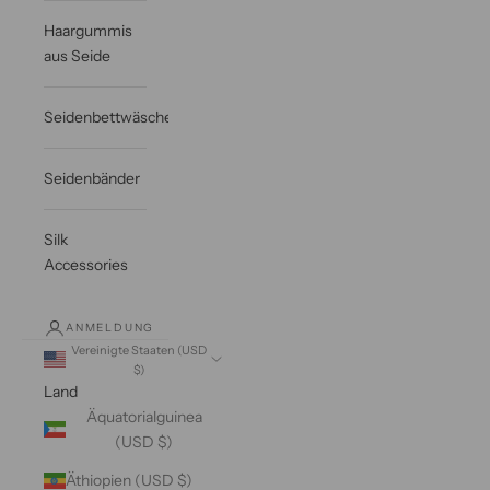
Haargummis
aus Seide
Seidenbettwäsche
Seidenbänder
Silk
Accessories
ANMELDUNG
Vereinigte Staaten (USD
$)
Land
Äquatorialguinea
(USD $)
Äthiopien (USD $)