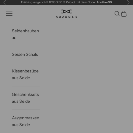
Zum Inhalt springen
Frühlingsangebot🌱 BOGO 30 % Rabatt mit dem Code:
Another30
Zurück
Vor
VAZASILK
Navigationsmenü öffnen
Suche öff
Waren
Seidenhauben
🔥
Seiden Schals
Kissenbezüge
aus Seide
Geschenksets
aus Seide
Augenmasken
aus Seide