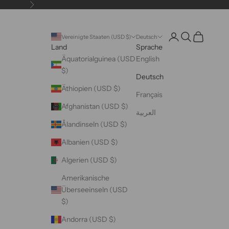
Vor
Kontoseite öffnen
Suche öffnen
Warenkorb 
Vereinigte Staaten (USD $)
Deutsch
Land
Sprache
Äquatorialguinea (USD
English
$)
Deutsch
Äthiopien (USD $)
Français
Afghanistan (USD $)
العربية
Ålandinseln (USD $)
Albanien (USD $)
Algerien (USD $)
Amerikanische
Überseeinseln (USD
$)
Andorra (USD $)