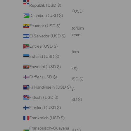
Britische
Republik (USD $)
Jungferninseln (USD
Dschibuti (USD $)
$)
Ecuador (USD $)
Britisches Territorium
im Indischen Ozean
El Salvador (USD $)
(USD $)
Eritrea (USD $)
Brunei Darussalam
Estland (USD $)
(USD $)
Eswatini (USD $)
Bulgarien (USD $)
Färöer (USD $)
Burkina Faso (USD $)
Falklandinseln (USD $)
Burundi (USD $)
Fidschi (USD $)
Cabo Verde (USD $)
Finnland (USD $)
Chile (USD $)
Frankreich (USD $)
China (USD $)
Französisch-Guayana
Cookinseln (USD $)