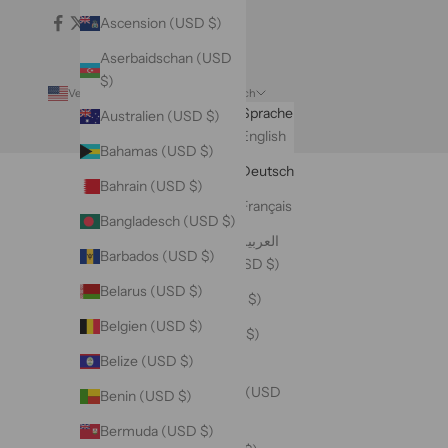
Ascension (USD $)
Aserbaidschan (USD
$)
Vereinigte Staaten (USD $)
Deutsch
Land
Sprache
Australien (USD $)
Äquatorialguinea
English
Bahamas (USD $)
(USD $)
Deutsch
Bahrain (USD $)
Äthiopien (USD $)
Français
Bangladesch (USD $)
Afghanistan (USD $)
العربية
Barbados (USD $)
Ålandinseln (USD $)
Belarus (USD $)
Albanien (USD $)
Belgien (USD $)
Algerien (USD $)
Belize (USD $)
Amerikanische
Überseeinseln (USD
Benin (USD $)
$)
Bermuda (USD $)