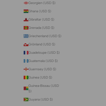
Georgien (USD $)
Ghana (USD $)
Gibraltar (USD $)
Grenada (USD $)
Griechenland (USD $)
Grönland (USD $)
Guadeloupe (USD $)
Guatemala (USD $)
Guernsey (USD $)
Guinea (USD $)
Guinea-Bissau (USD
$)
Guyana (USD $)