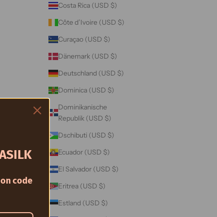
Costa Rica (USD $)
Côte d’Ivoire (USD $)
Curaçao (USD $)
Dänemark (USD $)
Deutschland (USD $)
Dominica (USD $)
Dominikanische
Republik (USD $)
Dschibuti (USD $)
ASILK
Ecuador (USD $)
El Salvador (USD $)
on code
Eritrea (USD $)
Estland (USD $)