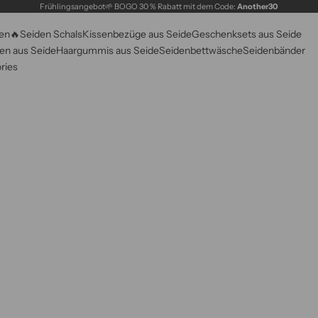
Frühlingsangebot🌱 BOGO 30 % Rabatt mit dem Code:
Another30
en🔥
Seiden Schals
Kissenbezüge aus Seide
Geschenksets aus Seide
n aus Seide
Haargummis aus Seide
Seidenbettwäsche
Seidenbänder
ries