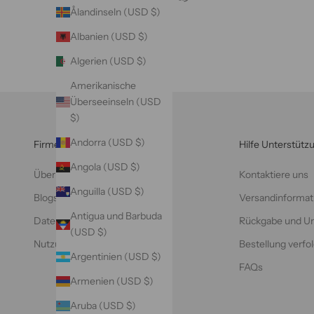
Ålandinseln (USD $)
Albanien (USD $)
Algerien (USD $)
Amerikanische
Überseeinseln (USD
$)
Andorra (USD $)
Firmeninfo
Hilfe Unterstütz
Angola (USD $)
Über VAZASILK
Kontaktiere uns
Anguilla (USD $)
Blogs
Versandinformat
Antigua und Barbuda
Datenschutzrichtlinie
Rückgabe und U
(USD $)
Nutzungsbedingungen
Bestellung verfo
Argentinien (USD $)
FAQs
Armenien (USD $)
Aruba (USD $)