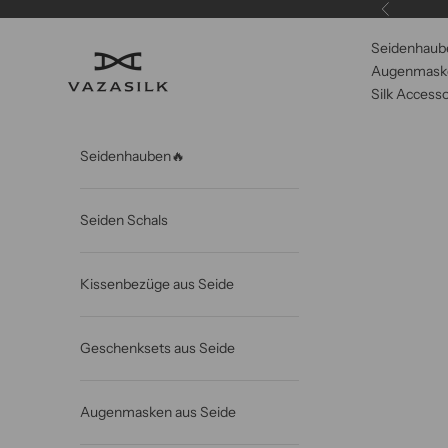
Zum Inhalt springen
Zurück
Seidenhaub
VAZASILK
Augenmaske
Silk Accesso
Seidenhauben🔥
Seiden Schals
Kissenbezüge aus Seide
Geschenksets aus Seide
Augenmasken aus Seide