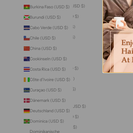
Bangladesch (USD $)
Burkina Faso (USD $)
Barbados (USD $)
Burundi (USD $)
Belarus (USD $)
Cabo Verde (USD $)
Belgien (USD $)
Chile (USD $)
Belize (USD $)
China (USD $)
Benin (USD $)
Cookinseln (USD $)
Bermuda (USD $)
Costa Rica (USD $)
Bhutan (USD $)
Côte d’Ivoire (USD $)
Bolivien (USD $)
Curaçao (USD $)
Bosnien und
Dänemark (USD $)
Herzegowina (USD $)
Deutschland (USD $)
Botsuana (USD $)
Dominica (USD $)
Brasilien (USD $)
Dominikanische