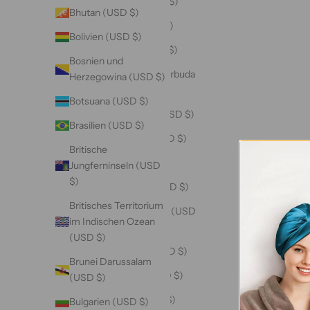
Andorra (USD $)
Bhutan (USD $)
Angola (USD $)
Bolivien (USD $)
Anguilla (USD $)
Bosnien und
Antigua und Barbuda
Herzegowina (USD $)
(USD $)
Botsuana (USD $)
Argentinien (USD $)
Brasilien (USD $)
Armenien (USD $)
Britische
Aruba (USD $)
Jungferninseln (USD
$)
Ascension (USD $)
Britisches Territorium
Aserbaidschan (USD
im Indischen Ozean
$)
(USD $)
Australien (USD $)
Brunei Darussalam
Bahamas (USD $)
(USD $)
Bahrain (USD $)
Bulgarien (USD $)