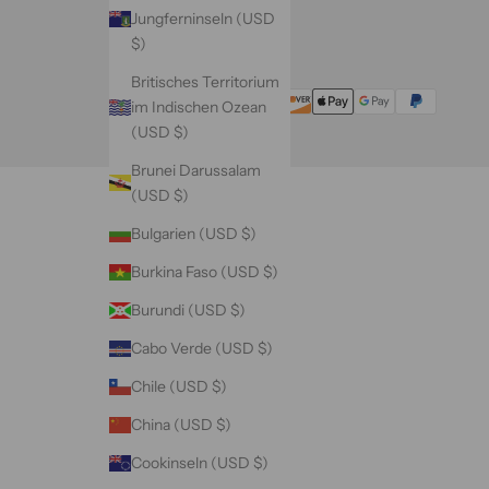
Jungferninseln (USD
$)
Britisches Territorium
im Indischen Ozean
(USD $)
Brunei Darussalam
(USD $)
Bulgarien (USD $)
Burkina Faso (USD $)
Burundi (USD $)
Cabo Verde (USD $)
Chile (USD $)
China (USD $)
Cookinseln (USD $)