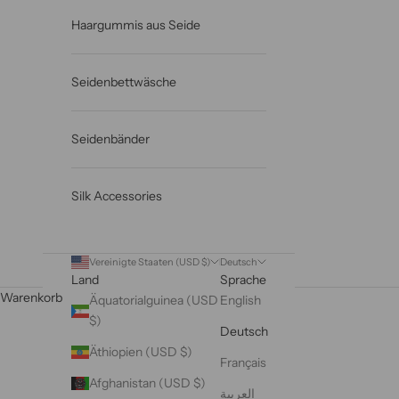
Haargummis aus Seide
Seidenbettwäsche
Seidenbänder
Silk Accessories
Vereinigte Staaten (USD $)
Deutsch
Land
Sprache
Warenkorb
Äquatorialguinea (USD
English
$)
Deutsch
Äthiopien (USD $)
Français
Afghanistan (USD $)
العربية