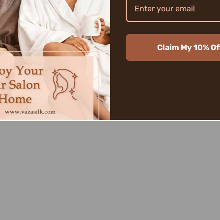
Claim My 10% Of