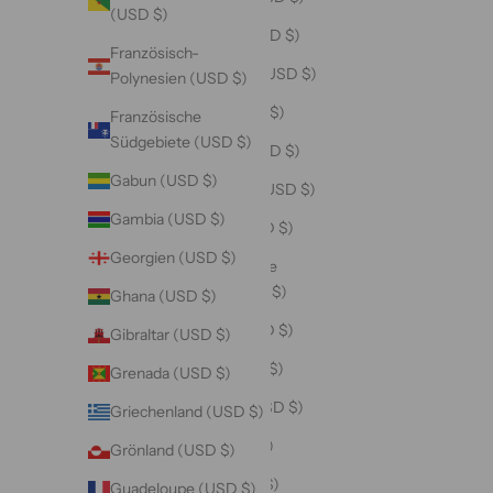
(USD $)
Costa Rica (USD $)
Französisch-
Côte d’Ivoire (USD $)
Polynesien (USD $)
Curaçao (USD $)
Französische
Südgebiete (USD $)
Dänemark (USD $)
Gabun (USD $)
Deutschland (USD $)
Gambia (USD $)
Dominica (USD $)
Georgien (USD $)
Dominikanische
Republik (USD $)
Ghana (USD $)
Dschibuti (USD $)
Gibraltar (USD $)
Ecuador (USD $)
Grenada (USD $)
El Salvador (USD $)
Griechenland (USD $)
Eritrea (USD $)
Grönland (USD $)
Estland (USD $)
Guadeloupe (USD $)