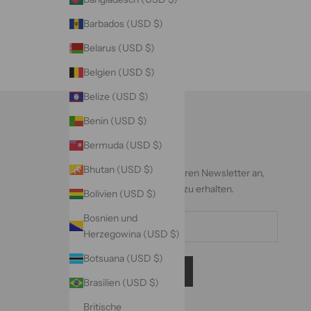
Barbados (USD $)
Belarus (USD $)
Belgien (USD $)
Belize (USD $)
Benin (USD $)
Newsletter
Bermuda (USD $)
Bhutan (USD $)
Melden Sie sich für unseren Newsletter an,
um exklusive Angebote zu erhalten.
Bolivien (USD $)
Bosnien und
Herzegowina (USD $)
Botsuana (USD $)
ABONNIEREN
Brasilien (USD $)
Britische