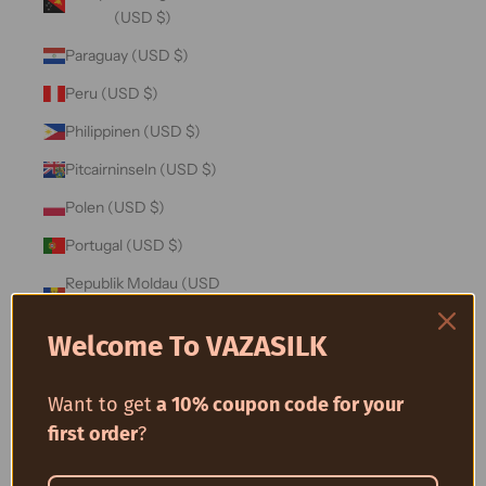
(USD $)
Paraguay (USD $)
Peru (USD $)
Philippinen (USD $)
Pitcairninseln (USD $)
Polen (USD $)
Portugal (USD $)
Republik Moldau (USD
$)
Welcome To VAZASILK
Réunion (USD $)
Ruanda (USD $)
Want to get
a 10% coupon code for your
Rumänien (USD $)
first order
?
Russland (USD $)