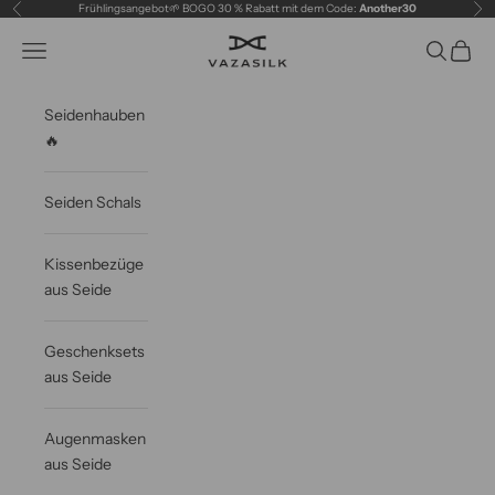
Zum Inhalt springen
Frühlingsangebot🌱 BOGO 30 % Rabatt mit dem Code:
Another30
Zurück
Vor
VAZASILK
Navigationsmenü öffnen
Suche öff
Waren
Seidenhauben
🔥
Seiden Schals
Kissenbezüge
aus Seide
Geschenksets
aus Seide
Augenmasken
aus Seide