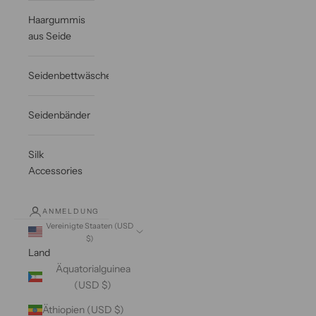
Haargummis
aus Seide
Seidenbettwäsche
Seidenbänder
Silk
Accessories
ANMELDUNG
Vereinigte Staaten (USD
$)
Land
Äquatorialguinea
(USD $)
Äthiopien (USD $)