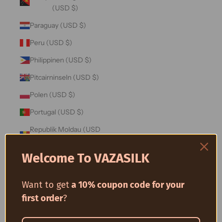
(USD $)
Paraguay (USD $)
Peru (USD $)
Philippinen (USD $)
Pitcairninseln (USD $)
Polen (USD $)
Portugal (USD $)
Republik Moldau (USD
$)
Welcome To VAZASILK
Réunion (USD $)
Ruanda (USD $)
Want to get
a 10% coupon code for your
Rumänien (USD $)
first order
?
Russland (USD $)