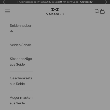
Zum Inhalt springen
Frühlingsangebot🌱 BOGO 30 % Rabatt mit dem Code:
Another30
Zurück
Vor
VAZASILK
Navigationsmenü öffnen
Suche öff
Waren
Seidenhauben
🔥
Seiden Schals
Kissenbezüge
aus Seide
Geschenksets
aus Seide
Augenmasken
aus Seide