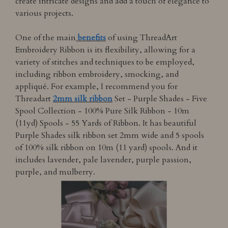
create intricate designs and add a touch of elegance to
various projects.
One of the main
benefits
of using ThreadArt
Embroidery Ribbon is its flexibility, allowing for a
variety of stitches and techniques to be employed,
including ribbon embroidery, smocking, and
appliqué. For example, I recommend you for
Threadart
2mm silk ribbon
Set - Purple Shades - Five
Spool Collection - 100% Pure Silk Ribbon - 10m
(11yd) Spools - 55 Yards of Ribbon. It has beautiful
Purple Shades silk ribbon set 2mm wide and 5 spools
of 100% silk ribbon on 10m (11 yard) spools. And it
includes lavender, pale lavender, purple passion,
purple, and mulberry.