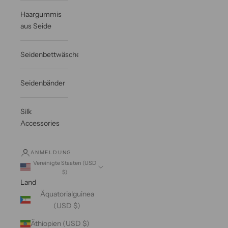
Haargummis
aus Seide
Seidenbettwäsche
Seidenbänder
Silk
Accessories
ANMELDUNG
Vereinigte Staaten (USD
$)
Land
Äquatorialguinea
(USD $)
Äthiopien (USD $)