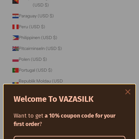
(USD $)
Paraguay (USD $)
Peru (USD $)
Philippinen (USD $)
Pitcairninseln (USD $)
Polen (USD $)
Portugal (USD $)
Republik Moldau (USD
$)
Welcome To VAZASILK
Réunion (USD $)
Ruanda (USD $)
Want to get
a 10% coupon code for your
Rumänien (USD $)
first order
?
Russland (USD $)