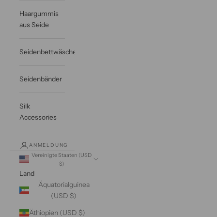
Haargummis
aus Seide
Seidenbettwäsche
Seidenbänder
Silk
Accessories
ANMELDUNG
Vereinigte Staaten (USD
$)
Land
Äquatorialguinea
(USD $)
Äthiopien (USD $)