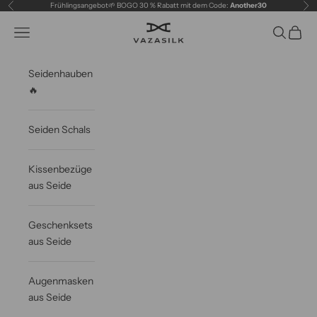
Zum Inhalt springen
Frühlingsangebot🌱 BOGO 30 % Rabatt mit dem Code:
Another30
Zurück
Vor
VAZASILK
Navigationsmenü öffnen
Suche öff
Waren
Seidenhauben
🔥
Seiden Schals
Kissenbezüge
aus Seide
Geschenksets
aus Seide
Augenmasken
aus Seide