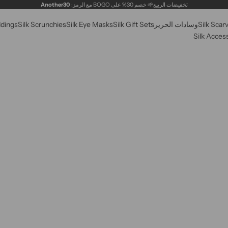
تخفيضات الربيع🌱 خصم 30% على BOGO مع الرمز:
Another30
Silk Scar
وسادات الحرير
Silk Gift Sets
Silk Eye Masks
Silk Scrunchies
ddings
Silk Acces