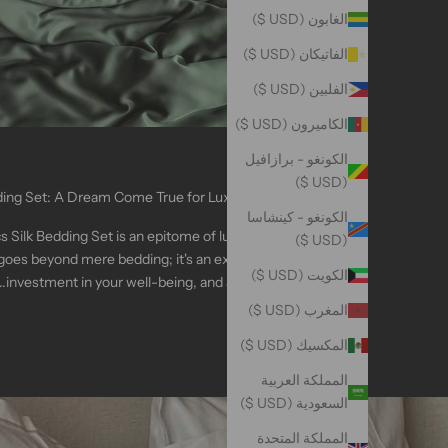
الغابون (USD $)
الفاتيكان (USD $)
الفلبين (USD $)
الكاميرون (USD $)
Sheet
الكونغو - برازافيل
(USD $)
ing Set: A Dream Come True for Luxury Seekers
الكونغو - كينشاسا
 Silk Bedding Set is an epitome of luxury, health,
(USD $)
 goes beyond mere bedding; it's an experience, an
الكويت (USD $)
investment in your well-being, and a commitme...
المغرب (USD $)
قراءة المزيد
المكسيك (USD $)
المملكة العربية
السعودية (USD $)
المملكة المتحدة