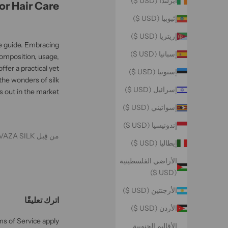
أيرلندا (USD $)
for Hair Care
إثيوبيا (USD $)
إريتريا (USD $)
ve guide. Embracing
إسبانيا (USD $)
composition, usage,
ffer a practical yet
إستونيا (USD $)
 the wonders of silk
إسرائيل (USD $)
out in the market.
إسواتيني (USD $)
إندونيسيا (USD $)
من قِبل VAZA SILK
إيطاليا (USD $)
الأراضي الفلسطينية
(USD $)
الأرجنتين (USD $)
اترك تعليقًا
الأردن (USD $)
s of Service
apply.
الأقاليم الجنوبية