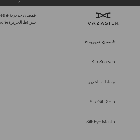
خطى الى المحتوى
سابق
قمصان حريرية🔥
ves
VAZASILK
شرائط الحرير
sories
قمصان حريرية🔥
Silk Scarves
وسادات الحرير
Silk Gift Sets
Silk Eye Masks