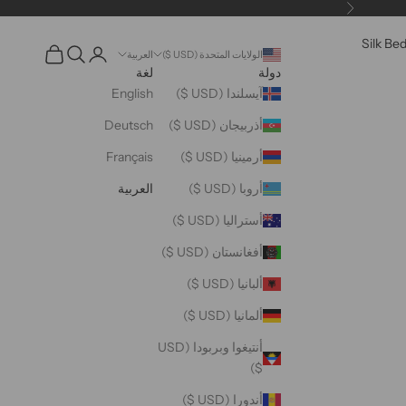
التالي
Silk Be
فتح البحث
فتح صفحة الحساب
عربة مفتوحة
الولايات المتحدة (USD $)
العربية
دولة
لغة
آيسلندا (USD $)
English
أذربيجان (USD $)
Deutsch
أرمينيا (USD $)
Français
أروبا (USD $)
العربية
أستراليا (USD $)
أفغانستان (USD $)
ألبانيا (USD $)
ألمانيا (USD $)
أنتيغوا وبربودا (USD
$)
أندورا (USD $)