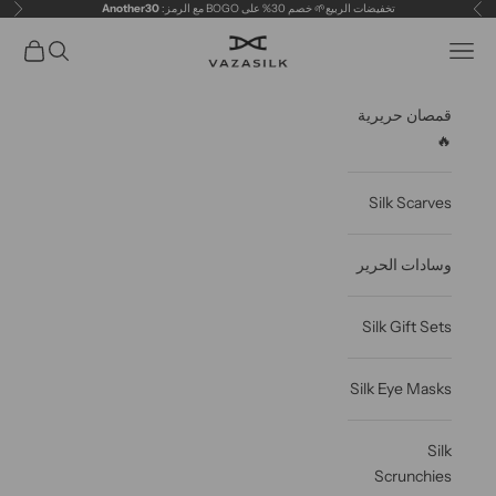
خطى الى المحتوى
تخفيضات الربيع🌱 خصم 30% على BOGO مع الرمز:
Another30
سابق
التال
VAZASILK
فتح قائمة التنقل
فتح البحث
عربة مف
قمصان حريرية
🔥
Silk Scarves
وسادات الحرير
Silk Gift Sets
Silk Eye Masks
Silk
Scrunchies