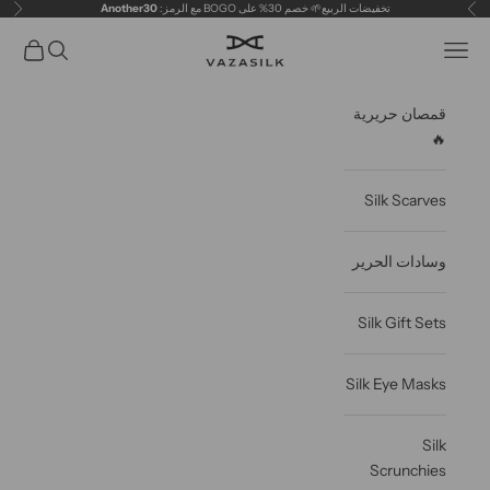
خطى الى المحتوى
تخفيضات الربيع🌱 خصم 30% على BOGO مع الرمز:
Another30
سابق
التال
VAZASILK
فتح قائمة التنقل
فتح البحث
عربة مف
قمصان حريرية
🔥
Silk Scarves
وسادات الحرير
Silk Gift Sets
Silk Eye Masks
Silk
Scrunchies