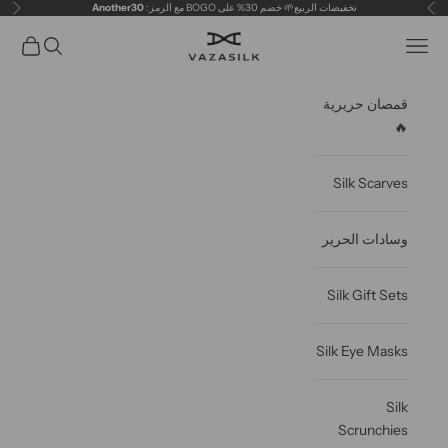
خطى الى المحتوى
تخفيضات الربيع🌱 خصم 30% على BOGO مع الرمز:
Another30
سابق
التال
VAZASILK
فتح قائمة التنقل
فتح البحث
عربة مف
قمصان حريرية
🔥
Silk Scarves
وسادات الحرير
Silk Gift Sets
Silk Eye Masks
Silk
Scrunchies