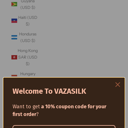
Guyana
(USD $)
Haiti (USD
$)
Honduras
(USD $)
Hong Kong
SAR (USD
$)
Hungary
(USD $)
Welcome To VAZASILK
Iceland
(USD $)
Want to get
a 10% coupon code for your
India (USD
$)
first order
?
Indonesia