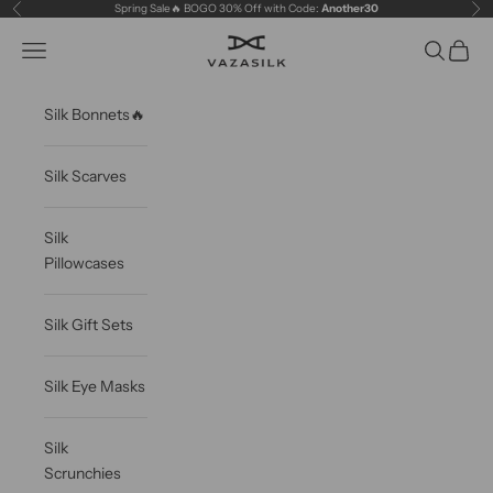
Skip to content
Spring Sale🔥 BOGO 30% Off with Code:
Another30
Previous
Ne
VAZASILK
Open navigation menu
Open sea
Open c
Silk Bonnets🔥
Silk Scarves
Silk
Pillowcases
Silk Gift Sets
Silk Eye Masks
Silk
Scrunchies