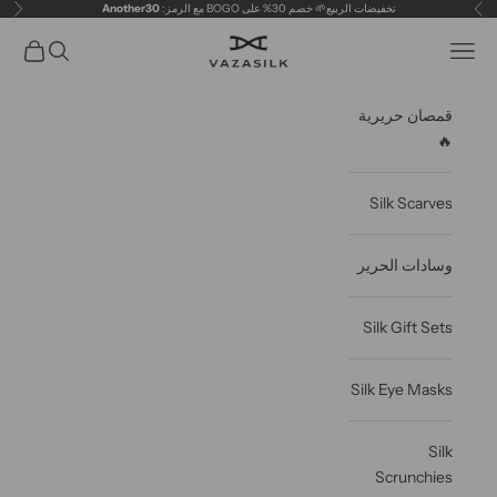
خطى الى المحتوى
تخفيضات الربيع🌱 خصم 30% على BOGO مع الرمز:
Another30
سابق
التال
VAZASILK
فتح قائمة التنقل
فتح البحث
عربة مف
قمصان حريرية
🔥
Silk Scarves
وسادات الحرير
Silk Gift Sets
Silk Eye Masks
Silk
Scrunchies