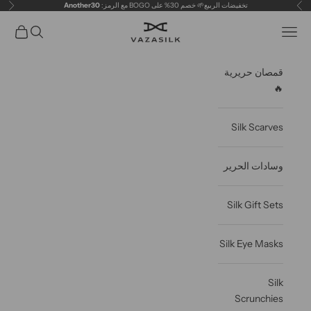
خطى الى المحتوى
تخفيضات الربيع🌱 خصم 30% على BOGO مع الرمز:
Another30
سابق
التال
VAZASILK
فتح قائمة التنقل
فتح البحث
عربة مف
قمصان حريرية
🔥
Silk Scarves
وسادات الحرير
Silk Gift Sets
Silk Eye Masks
Silk
Scrunchies