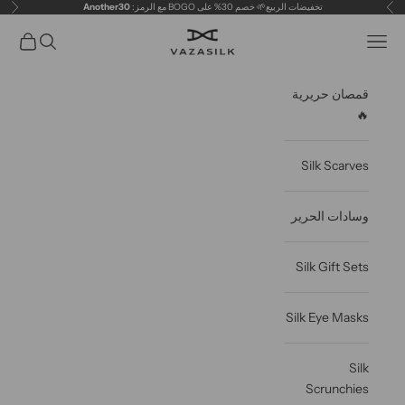
خطى الى المحتوى
تخفيضات الربيع🌱 خصم 30% على BOGO مع الرمز:
Another30
سابق
التال
VAZASILK
فتح قائمة التنقل
فتح البحث
عربة مف
قمصان حريرية
🔥
Silk Scarves
وسادات الحرير
Silk Gift Sets
Silk Eye Masks
Silk
Scrunchies