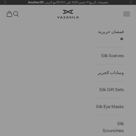
خطى الى المحتوى
تخفيضات الربيع🌱 خصم 30% على BOGO مع الرمز:
Another30
سابق
التال
VAZASILK
فتح قائمة التنقل
فتح البحث
عربة مف
قمصان حريرية
🔥
Silk Scarves
وسادات الحرير
Silk Gift Sets
Silk Eye Masks
Silk
Scrunchies