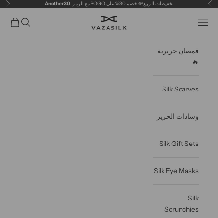
خطى الى المحتوى
تخفيضات الربيع🌱 خصم 30% على BOGO مع الرمز:
Another30
سابق
التال
VAZASILK
فتح قائمة التنقل
فتح البحث
عربة مف
قمصان حريرية
🔥
Silk Scarves
وسادات الحرير
Silk Gift Sets
Silk Eye Masks
Silk
Scrunchies