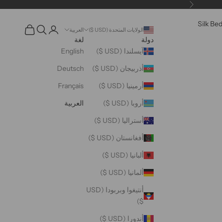
التالي
Silk Be
فتح البحث
فتح صفحة الحساب
عربة مفتوحة
الولايات المتحدة (USD $)
العربية
دولة
لغة
آيسلندا (USD $)
English
أذربيجان (USD $)
Deutsch
أرمينيا (USD $)
Français
أروبا (USD $)
العربية
أستراليا (USD $)
أفغانستان (USD $)
ألبانيا (USD $)
ألمانيا (USD $)
أنتيغوا وبربودا (USD
$)
أندورا (USD $)