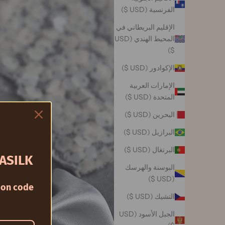
الفرنسية (USD $)
الإقليم البريطاني في
المحيط الهندي (USD
$)
الإكوادور (USD $)
الإمارات العربية
المتحدة (USD $)
البحرين (USD $)
البرازيل (USD $)
البرتغال (USD $)
ASILK
البوسنة والهرسك
(USD $)
on code
التشيك (USD $)
الجبل الأسود (USD