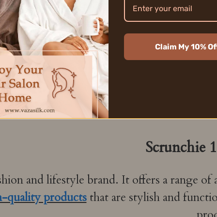
Claim My 10% Of
Scrunchie 
ion and lifestyle brand. It offers a range of
-quality products
that are stylish and funct
.
prod