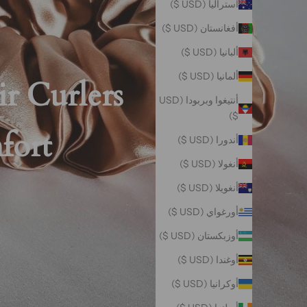
أستراليا (USD $)
أفغانستان (USD $)
ألبانيا (USD $)
ألمانيا (USD $)
r Curlers
أنتيغوا وبربودا (USD
$)
for Effortless Style and Comfort
أندورا (USD $)
أنغولا (USD $)
أنغويلا (USD $)
أورغواي (USD $)
أوزبكستان (USD $)
أوغندا (USD $)
أوكرانيا (USD $)