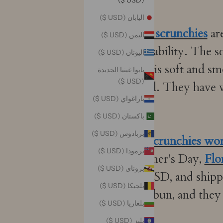
(USD $)
اليابان (USD $)
VAZA silk scrunchies
ar
اليمن (USD $)
and durability. The sc
اليونان (USD $)
ensure that it is soft and s
بابوا غينيا الجديدة
(USD $)
secure hold. They have v
باراغواي (USD $)
باكستان (USD $)
بربادوس (USD $)
are silk scrunchies wor
برمودا (USD $)
Mother's Day,
Flo
بروناي (USD $)
$44.99USD, and shippin
بلجيكا (USD $)
ponytail or bun, and they 
بلغاريا (USD $)
بليز (USD $)