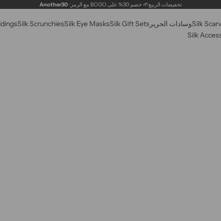
تخفيضات الربيع🌱 خصم 30% على BOGO مع الرمز:
Another30
Silk Scar
وسادات الحرير
Silk Gift Sets
Silk Eye Masks
Silk Scrunchies
ddings
Silk Acces