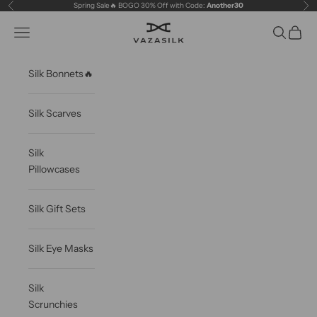
Skip to content
Spring Sale🔥 BOGO 30% Off with Code:
Another30
Previous
Ne
VAZASILK
Open navigation menu
Open sea
Open c
Silk Bonnets🔥
Silk Scarves
Silk
Pillowcases
Silk Gift Sets
Silk Eye Masks
Silk
Scrunchies