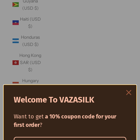
Guyana
(USD $)
Haiti (USD
$)
Honduras
(USD $)
Hong Kong
SAR (USD
$)
Hungary
(USD $)
Welcome To VAZASILK
Iceland
(USD $)
Want to get
a 10% coupon code for your
India (USD
$)
first order
?
Indonesia