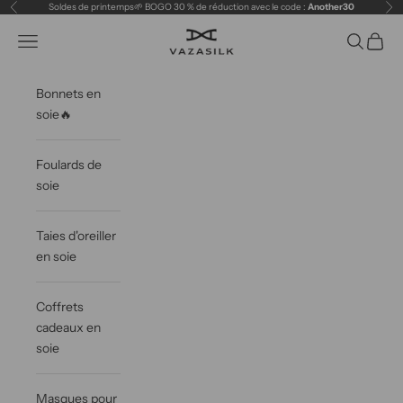
Passer au contenu
Soldes de printemps🌱 BOGO 30 % de réduction avec le code :
Another30
Précédent
Sui
VAZASILK
Ouvrir la navigation
Ouvrir la 
Voir le
Bonnets en
soie🔥
Foulards de
soie
Taies d'oreiller
en soie
Coffrets
cadeaux en
soie
Masques pour