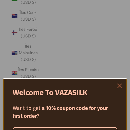
(USD $)
Îles Cook
(USD $)
Îles Féroé
(USD $)
Îles
Malouines
(USD $)
Îles Pitcairn
(USD $)
Îles
Welcome To VAZASILK
Salomon
(USD $)
Want to get
a 10% coupon code for your
Îles
first order
?
Turques-
et-Caïques
(USD $)