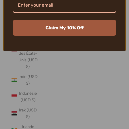
Îles Vierges
britanniques
(USD $)
Claim My 10% Off
Îles
mineures
éloignées
des États-
Unis (USD
$)
Inde (USD
$)
Indonésie
(USD $)
Irak (USD
$)
Irlande