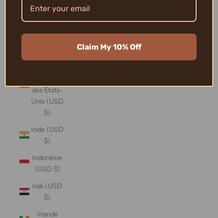
Îles Vierges
britanniques
(USD $)
Claim My 10% Off
Îles
mineures
éloignées
des États-
Unis (USD
$)
Inde (USD
$)
Indonésie
(USD $)
Irak (USD
$)
Irlande