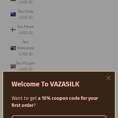
(USD $)
Îles Cook
(USD $)
Îles Féroé
(USD $)
Îles
Malouines
(USD $)
Îles Pitcairn
(USD $)
Îles
Welcome To VAZASILK
Salomon
(USD $)
Want to get
a 10% coupon code for your
Îles
first order
?
Turques-
et-Caïques
(USD $)