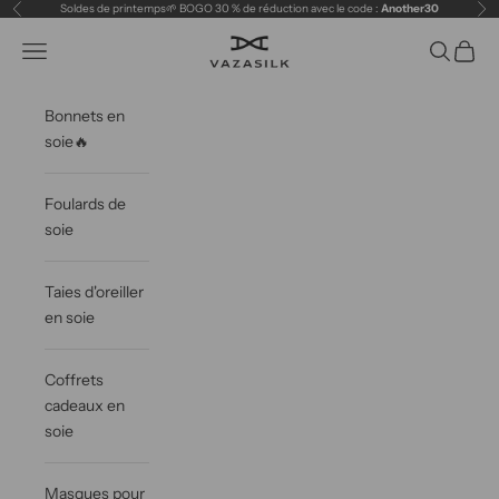
Passer au contenu
Soldes de printemps🌱 BOGO 30 % de réduction avec le code :
Another30
Précédent
Sui
VAZASILK
Ouvrir la navigation
Ouvrir la 
Voir le
Bonnets en
soie🔥
Foulards de
soie
Taies d'oreiller
en soie
Coffrets
cadeaux en
soie
Masques pour