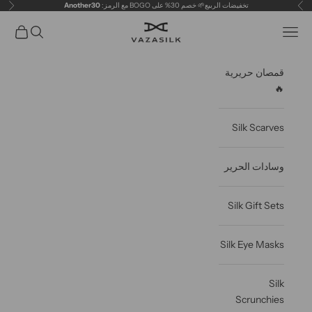
خطى الى المحتوى
تخفيضات الربيع🌱 خصم 30% على BOGO مع الرمز:
Another30
سابق
التال
VAZASILK
فتح قائمة التنقل
فتح البحث
عربة مف
قمصان حريرية
🔥
Silk Scarves
وسادات الحرير
Silk Gift Sets
Silk Eye Masks
Silk
Scrunchies