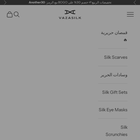
خطى الى المحتوى
تخفيضات الربيع🌱 خصم 30% على BOGO مع الرمز:
Another30
سابق
التال
VAZASILK
فتح قائمة التنقل
فتح البحث
عربة مف
قمصان حريرية
🔥
Silk Scarves
وسادات الحرير
Silk Gift Sets
Silk Eye Masks
Silk
Scrunchies