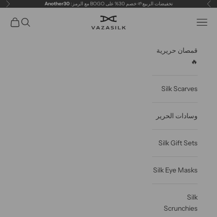
خطى الى المحتوى
تخفيضات الربيع🌱 خصم 30% على BOGO مع الرمز:
Another30
سابق
التال
VAZASILK
فتح قائمة التنقل
فتح البحث
عربة مف
قمصان حريرية
🔥
Silk Scarves
وسادات الحرير
Silk Gift Sets
Silk Eye Masks
Silk
Scrunchies