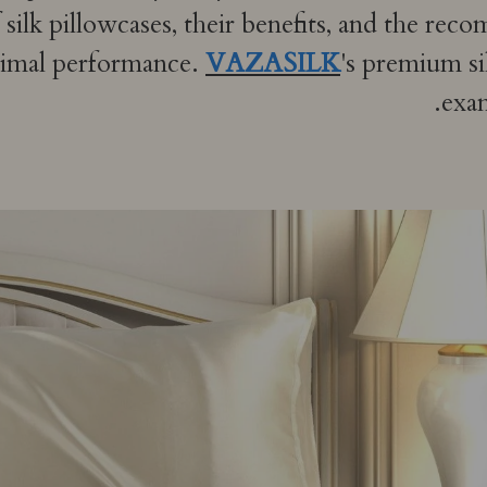
f silk pillowcases, their benefits, and the 
timal performance.
VAZASILK
's premium si
exam