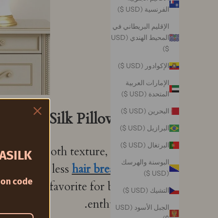
الفرنسية (USD $)
الإقليم البريطاني في
المحيط الهندي (USD
$)
الإكوادور (USD $)
الإمارات العربية
المتحدة (USD $)
البحرين (USD $)
at is a Silk Pillowcase?
البرازيل (USD $)
البرتغال (USD $)
 their smooth texture, which
ASILK
البوسنة والهرسك
inkles and less
hair breakage
.
(USD $)
on code
king it a favorite for beauty
التشيك (USD $)
enthusiasts.
الجبل الأسود (USD