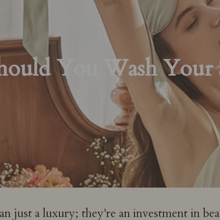
ould You Wash Your Si
n just a luxury; they're an investment in bea