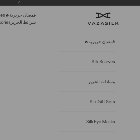
خطى الى المحتوى
سابق
قمصان حريرية🔥
ves
VAZASILK
شرائط الحرير
sories
قمصان حريرية🔥
Silk Scarves
وسادات الحرير
Silk Gift Sets
Silk Eye Masks