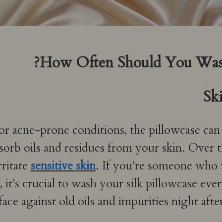
How Often Should You Wash 
Sk
or acne-prone conditions, the pillowcase can be
bsorb oils and residues from your skin. Over 
rritate
sensitive skin
. If you're someone who 
 it's crucial to wash your silk pillowcase eve
ace against old oils and impurities night aft