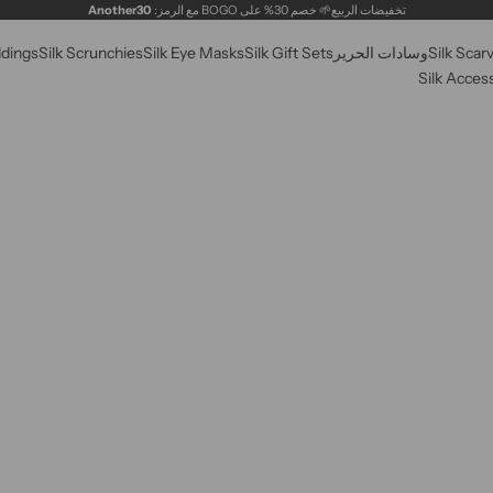
تخفيضات الربيع🌱 خصم 30% على BOGO مع الرمز:
Another30
Silk Scar
وسادات الحرير
Silk Gift Sets
Silk Eye Masks
Silk Scrunchies
ddings
Silk Acces