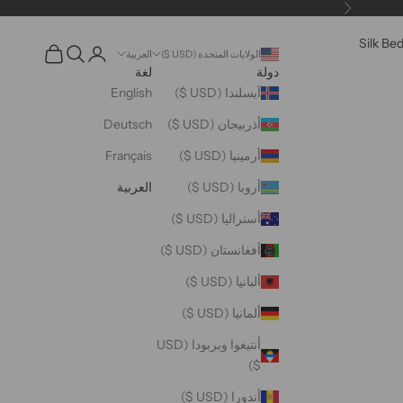
التالي
Silk Be
فتح البحث
فتح صفحة الحساب
عربة مفتوحة
الولايات المتحدة (USD $)
العربية
دولة
لغة
آيسلندا (USD $)
English
أذربيجان (USD $)
Deutsch
أرمينيا (USD $)
Français
أروبا (USD $)
العربية
أستراليا (USD $)
أفغانستان (USD $)
ألبانيا (USD $)
ألمانيا (USD $)
أنتيغوا وبربودا (USD
$)
أندورا (USD $)