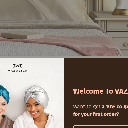
Wh
from
natural silk fibers
. They are renowned for
Welcome To VAZ
ainst the skin and hair. This means fewer wr
Want to get
a 10% coup
rgenic
and can help maintain skin moisture, ma
for your first order
?