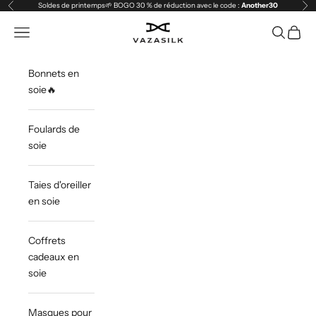
Passer au contenu
Soldes de printemps🌱 BOGO 30 % de réduction avec le code :
Another30
Précédent
Sui
VAZASILK
Ouvrir la navigation
Ouvrir la 
Voir le
Bonnets en
soie🔥
Foulards de
soie
Taies d'oreiller
en soie
Coffrets
cadeaux en
soie
Masques pour