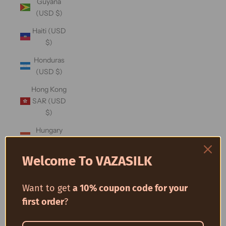
Guyana
(USD $)
Haiti (USD
$)
Honduras
(USD $)
Hong Kong
SAR (USD
$)
Hungary
(USD $)
Welcome To VAZASILK
Iceland
(USD $)
Want to get
a 10% coupon code for your
India (USD
$)
first order
?
Indonesia