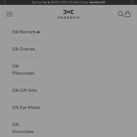
Skip to content
Spring Sale🔥 BOGO 30% Off with Code:
Another30
Previous
Ne
VAZASILK
Open navigation menu
Open sea
Open c
Silk Bonnets🔥
Silk Scarves
Silk
Pillowcases
Silk Gift Sets
Silk Eye Masks
Silk
Scrunchies