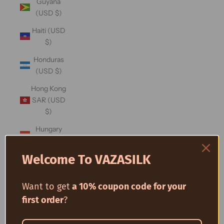
Guyana
(USD $)
Haiti (USD
$)
Honduras
(USD $)
Hong Kong
SAR (USD
$)
Hungary
(USD $)
Welcome To VAZASILK
Iceland
(USD $)
Want to get
a 10% coupon code for your
India (USD
$)
first order
?
Indonesia