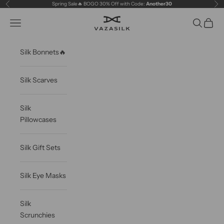
Skip to content
Spring Sale🔥 BOGO 30% Off with Code:
Another30
Previous
Ne
VAZASILK
Open navigation menu
Open sea
Open c
Silk Bonnets🔥
Silk Scarves
Silk
Pillowcases
Silk Gift Sets
Silk Eye Masks
Silk
Scrunchies