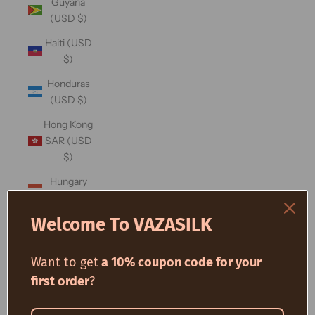
Guyana
(USD $)
Haiti (USD
$)
Honduras
(USD $)
Hong Kong
SAR (USD
$)
Hungary
(USD $)
Welcome To VAZASILK
Iceland
(USD $)
Want to get
a 10% coupon code for your
India (USD
$)
first order
?
Indonesia