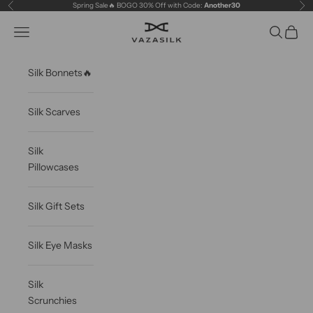
Skip to content
Spring Sale🔥 BOGO 30% Off with Code:
Another30
Previous
Ne
VAZASILK
Open navigation menu
Open sea
Open c
Silk Bonnets🔥
Silk Scarves
Silk
Pillowcases
Silk Gift Sets
Silk Eye Masks
Silk
Scrunchies