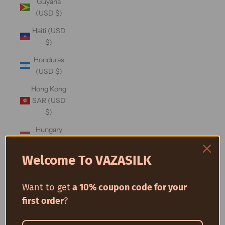
Guyana
(USD $)
Haiti (USD
$)
Honduras
(USD $)
Hong Kong
SAR (USD
$)
Hungary
(USD $)
Welcome To VAZASILK
Iceland
(USD $)
Want to get
a 10% coupon code for your
India (USD
$)
first order
?
Indonesia