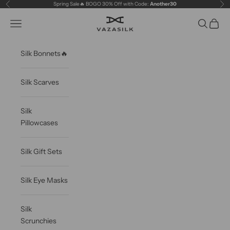
Skip to content
Spring Sale🔥 BOGO 30% Off with Code:
Another30
Previous
Ne
VAZASILK
Open navigation menu
Open sea
Open c
Silk Bonnets🔥
Silk Scarves
Silk
Pillowcases
Silk Gift Sets
Silk Eye Masks
Silk
Scrunchies