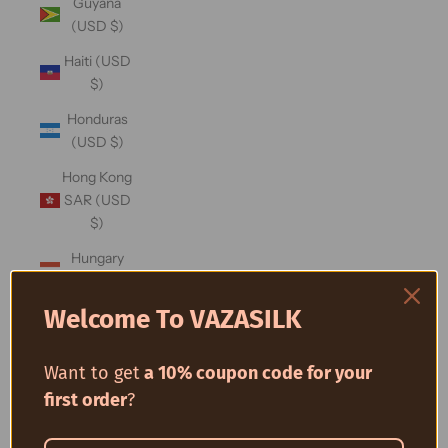
Guyana
(USD $)
Haiti (USD
$)
Honduras
(USD $)
Hong Kong
SAR (USD
$)
Hungary
(USD $)
Welcome To VAZASILK
Iceland
(USD $)
Want to get
a 10% coupon code for your
India (USD
$)
first order
?
Indonesia