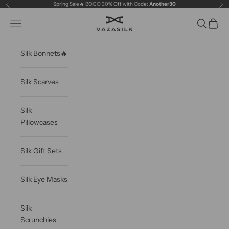
Skip to content
Spring Sale🔥 BOGO 30% Off with Code:
Another30
Previous
Ne
VAZASILK
Open navigation menu
Open sea
Open c
Silk Bonnets🔥
Silk Scarves
Silk
Pillowcases
Silk Gift Sets
Silk Eye Masks
Silk
Scrunchies