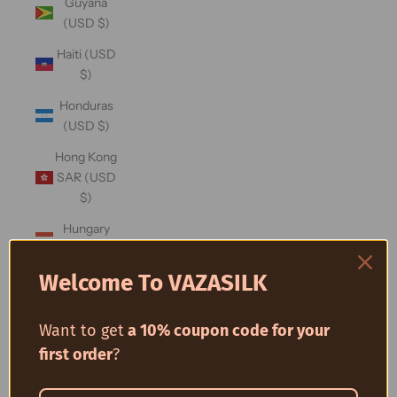
Guyana
(USD $)
Haiti (USD
$)
Honduras
(USD $)
Hong Kong
SAR (USD
$)
Hungary
(USD $)
Welcome To VAZASILK
Iceland
(USD $)
Want to get
a 10% coupon code for your
India (USD
$)
first order
?
Indonesia