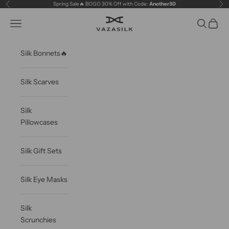
Skip to content
Spring Sale🔥 BOGO 30% Off with Code:
Another30
Previous
Ne
VAZASILK
Open navigation menu
Open sea
Open c
Silk Bonnets🔥
Silk Scarves
Silk
Pillowcases
Silk Gift Sets
Silk Eye Masks
Silk
Scrunchies