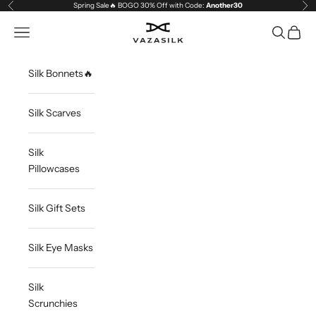
Skip to content
Spring Sale🔥 BOGO 30% Off with Code:
Another30
Previous
Ne
VAZASILK
Open navigation menu
Open sea
Open c
Silk Bonnets🔥
Silk Scarves
Silk
Pillowcases
Silk Gift Sets
Silk Eye Masks
Silk
Scrunchies