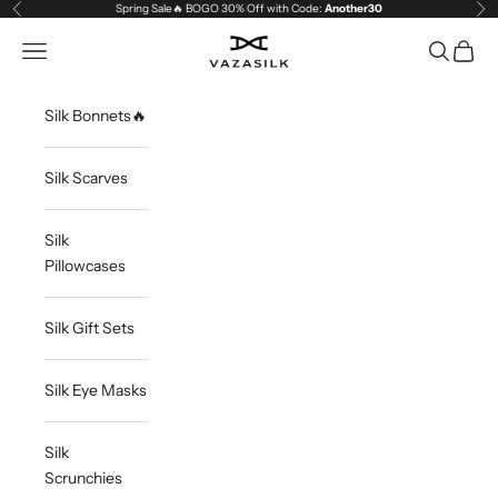
Skip to content
Spring Sale🔥 BOGO 30% Off with Code:
Another30
Previous
Ne
VAZASILK
Open navigation menu
Open sea
Open c
Silk Bonnets🔥
Silk Scarves
Silk
Pillowcases
Silk Gift Sets
Silk Eye Masks
Silk
Scrunchies