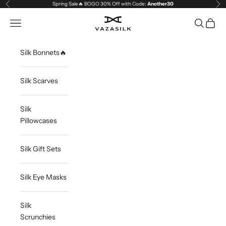
Skip to content
Spring Sale🔥 BOGO 30% Off with Code:
Another30
Previous
Ne
VAZASILK
Open navigation menu
Open sea
Open c
Silk Bonnets🔥
Silk Scarves
Silk
Pillowcases
Silk Gift Sets
Silk Eye Masks
Silk
Scrunchies