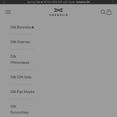
Skip to content
Spring Sale🔥 BOGO 30% Off with Code:
Another30
Previous
Ne
VAZASILK
Open navigation menu
Open sea
Open c
Silk Bonnets🔥
Silk Scarves
Silk
Pillowcases
Silk Gift Sets
Silk Eye Masks
Silk
Scrunchies