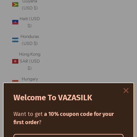
Guyana
(USD $)
Haiti (USD
$)
Honduras
(USD $)
Hong Kong
SAR (USD
$)
Hungary
(USD $)
Welcome To VAZASILK
Iceland
(USD $)
Want to get
a 10% coupon code for your
India (USD
$)
first order
?
Indonesia