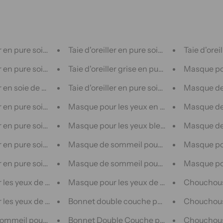
er en pure soie de mûrier Twilight Fusion
Taie d'oreiller en pure soie vert foncé
Taie d'oreil
er en pure soie de mûrier taupe botanique
Taie d'oreiller grise en pure soie
Masque pou
er en soie de mûrier pure teinture à l'encre
Taie d'oreiller en pure soie de mûrier violet 
Masque de 
ler en pure soie de mûrier Earthen Moka
Masque pour les yeux en soie de mûrier vio
Masque de 
er en pure soie de mûrier Mystic Sky
Masque pour les yeux bleu clair en pure so
Masque de 
er en pure soie de mûrier Ethereal Twilight
Masque de sommeil pour les yeux en pure s
Masque pou
er en pure soie de mûrier vert feuille botanique
Masque de sommeil pour les yeux en pure s
Masque pou
les yeux de sommeil en pure soie de mûrier botanique taupe
Masque pour les yeux de sommeil en pure so
Chouchous 
les yeux de sommeil en pure soie de mûrier vert Botanical Le
Bonnet double couche pour dormir double
Chouchous 
mmeil pour les yeux en pure soie de mûrier Mystic Sky
Bonnet Double Couche pour Dormir - Gris
Chouchous 