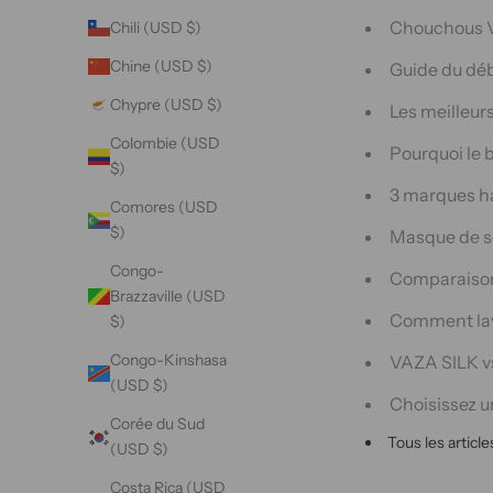
Chouchous VA
Chili (USD $)
Chine (USD $)
Guide du déb
Chypre (USD $)
Les meilleurs
Colombie (USD
Pourquoi le 
$)
3 marques h
Comores (USD
$)
Masque de so
Congo-
Comparaison 
Brazzaville (USD
Comment lave
$)
Congo-Kinshasa
VAZA SILK vs
(USD $)
Choisissez u
Corée du Sud
Tous les article
(USD $)
Costa Rica (USD