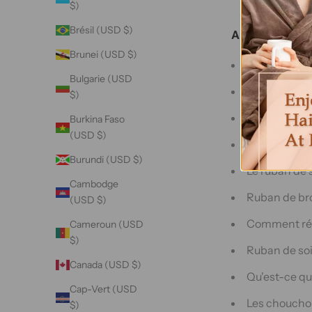
$)
Brésil (USD $)
Articles de blo
Brunei (USD $)
Taies d'orei
Bulgarie (USD
3 plateforme
$)
Choisissez l
Burkina Faso
(USD $)
Dévoilement 
Burundi (USD $)
Le ruban de s
Cambodge
Ruban de brod
(USD $)
Comment réal
Cameroun (USD
$)
Ruban de soi
Canada (USD $)
Qu'est-ce qu
Cap-Vert (USD
Les chouchou
$)