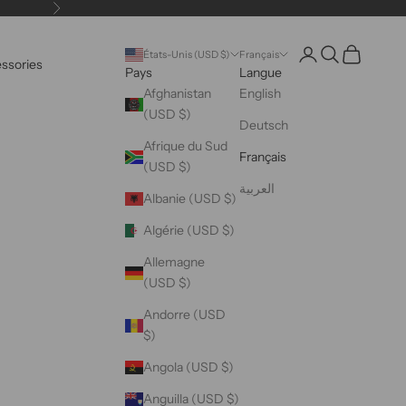
Suivant
Ouvrir le compte uti
Ouvrir la reche
Voir le pani
États-Unis (USD $)
Français
essories
Pays
Langue
Afghanistan
English
(USD $)
Deutsch
Afrique du Sud
Français
(USD $)
العربية
Albanie (USD $)
Algérie (USD $)
Allemagne
(USD $)
Andorre (USD
$)
Angola (USD $)
Anguilla (USD $)