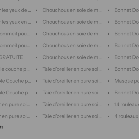
les yeux de sommeil en pure soie de mûrier Earthen Moka
Chouchous en soie de mûrier, petits/moye
Bonnet Do
es yeux en soie de mûrier pure, teinture à l'encre
Chouchous en soie de mûrier petits 5 pièc
Bonnet Dou
mmeil pour les yeux en pure soie de mûrier Ethereal Twilight
Chouchous en soie de mûrier moyen 5 piè
Bonnet Dou
mmeil pour les yeux en pure soie de mûrier Twilight Fusion
Chouchous en soie de mûrier moyen 3 piè
Bonnet Dou
GRATUITE
Chouchous en soie de mûrier petits 3 pièc
Bonnet Dou
e couche pour dormir double couche-violet foncé
Taie d'oreiller en pure soie de mûrier Falle
Bonnet Dou
e Couche pour Dormir - Bleu Clair
Taie d'oreiller en pure soie de mûrier à mo
Masque po
e Couche pour Dormir - Violet Clair
Taie d'oreiller en pure soie de mûrier à poi
Bonnet Dou
er en pure soie violet foncé
Taie d'oreiller en pure soie de mûrier à pois
14 rouleau
r en pure soie bleu clair
Taie d'oreiller en pure soie de mûrier à fleu
4 rouleaux
ts