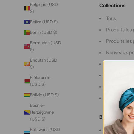
Belgique (USD
Collections
$)
Tous
Belize (USD $)
Produits les
Bénin (USD $)
Produits les
Bermudes (USD
$)
Nouveaux pr
Bhoutan (USD
Produits les
$)
Taie d'oreille
Biélorussie
(USD $)
Capot d'imp
Bolivie (USD $)
Masque d'im
Bosnie-
Herzégovine
Blogues
(USD $)
Blogues
Botswana (USD