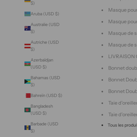
$)
Masque pour 
Aruba (USD $)
Masque pour l
Australie (USD
$)
Masque de so
Autriche (USD
Masque de so
$)
LIVRAISON 
Azerbaïdjan
(USD $)
Bonnet doubl
Bahamas (USD
Bonnet Doubl
$)
Bonnet Doubl
Bahreïn (USD $)
Taie d'oreill
Bangladesh
(USD $)
Taie d'oreille
Barbade (USD
Tous les produi
$)