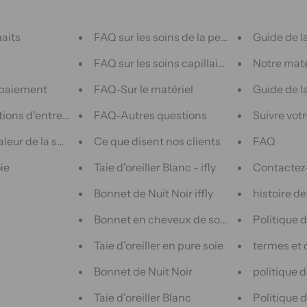
haits
FAQ sur les soins de la peau
Guide de l
FAQ sur les soins capillaires
Notre maté
 paiement
FAQ-Sur le matériel
Guide de la
ions d'entretien
FAQ-Autres questions
Suivre vo
leur de la soie
Ce que disent nos clients
FAQ
ie
Taie d'oreiller Blanc - ifly
Contactez
Bonnet de Nuit Noir iffly
histoire d
Bonnet en cheveux de soie pour dormir d
Politique 
Taie d'oreiller en pure soie
termes et 
Bonnet de Nuit Noir
politique d
Taie d'oreiller Blanc
Politique 