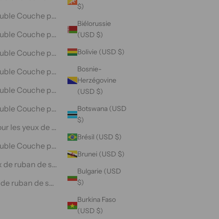
$)
ns/grands, 3 pièces
uble Couche pour Dormir - Motif Pêche
Biélorussie
es
ble Couche pour Dormir - Floral Blanc
(USD $)
Bolivie (USD $)
ces
ble Couche pour Dormir - Floral Noir
Bosnie-
ces
ble Couche pour Dormir - Pois Violets
Herzégovine
es
ble Couche pour Dormir - Points Bleus
(USD $)
n Leaves
ble Couche pour Dormir - Floral Violet
Botswana (USD
$)
tifs pêche
ur les yeux de sommeil
Brésil (USD $)
nts bleus
ble Couche pour Dormir - Noir
Brunei (USD $)
 violets
x de ruban de soie de couleurs assorties
Bulgarie (USD
rs noires
 de ruban de soie pure de couleurs assorties
$)
Burkina Faso
(USD $)