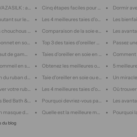
ZASILK : accessoire capillaire populaire pour des cheveux 
Cinq étapes faciles pour laver les choucho
Dormir avec
utant sur les kits de broderie au ruban de soie
Les 4 meilleures taies d'oreiller en soie ch
Les bienfa
 chouchous et bigoudis en soie pour un style et un confort san
Comparaison de la soie et du velours de soi
Les avantag
bonnet en soie VAZASILK est-il si populaire ?
Top 3 des taies d'oreiller en soie or rose
Passez une
aut de gamme pour un ensemble de chouchous en pure soie 
Taies d'oreiller en soie en gros Économisez
Comment me
mmeil en soie Alaska Bear vs VAZA : quel est le meilleur pou
Obtenez les meilleures offres sur les taies 
5 meilleure
du ruban de soie et du ruban en mousseline
Taie d'oreiller en soie ou en soie cuivrée, 
Un miracle
r votre ruban gros-grain en soie
Les 4 meilleures taies d'oreiller en soie d
Où trouver
 Bed Bath & Beyond : quel masque de sommeil en soie est le 
Pourquoi devriez-vous passer à une taie d'o
Les avantag
n masque de sommeil en soie pour une nuit de sommeil réparatr
Quelle est la meilleure maman pour une taie
Pourquoi l
s du blog