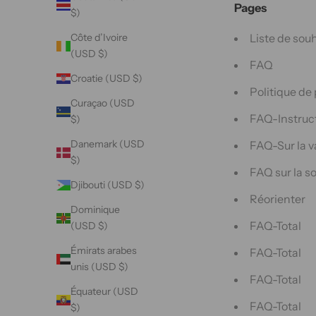
Pages
$)
Liste de sou
Côte d’Ivoire
(USD $)
FAQ
Croatie (USD $)
Politique de
Curaçao (USD
FAQ-Instruct
$)
Danemark (USD
FAQ-Sur la va
$)
FAQ sur la so
Djibouti (USD $)
Réorienter
Dominique
FAQ-Total
(USD $)
Émirats arabes
FAQ-Total
unis (USD $)
FAQ-Total
Équateur (USD
FAQ-Total
$)