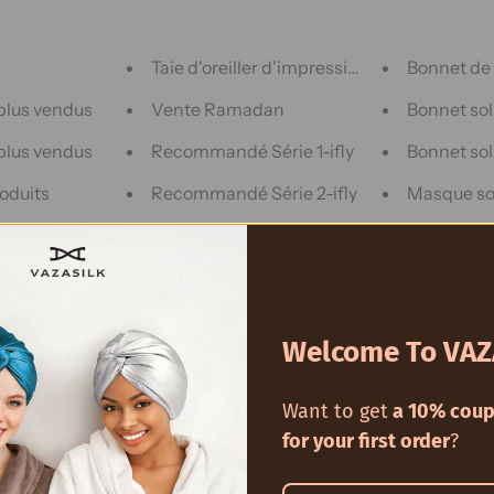
Taie d'oreiller d'impression
Bonnet de
 plus vendus
Vente Ramadan
Bonnet sol
 plus vendus
Recommandé Série 1-ifly
Bonnet sol
oduits
Recommandé Série 2-ifly
Masque so
 plus récents
Foulard
Taie d'oreil
r
Chouchous
Jupe de ba
ression
Ruban De Soie
Vente inci
Welcome To VAZ
pression
Masques de sommeil
Vente de l
Want to get
a 10% coup
for your first order
?