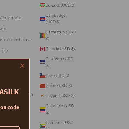
Burundi (USD $)
Cambodge
 couchage
(USD $)
ide
Cameroun (USD
$)
ide à double couche
Canada (USD $)
lide
Cap-Vert (USD
ler solide
$)
in
Chili (USD $)
tative
Chine (USD $)
ASILK
a Saint-Valentin
Chypre (USD $)
Colombie (USD
on code
$)
Comores (USD