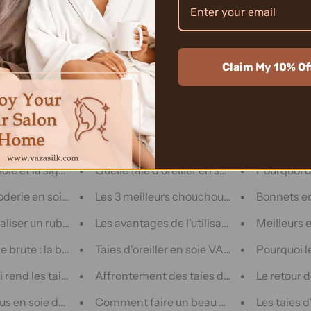
g
ller en soie Bloomingdale : l'expérience de sommeil luxueuse
Chouchou en soie : quel est le meilleur, V
Sentez-vou
Claim My 10% Of
s de vente en gros de rubans de soie fiables
Soins capillaires avec Bonnet en Soie Avan
5 marques 
a meilleure taie d'oreiller pour un sommeil réparateur : VAZA 
Comparaison des chouchous en soie VAZA 
Pourquoi un
du ruban de soie en vrac : découvrez ses avantages, ses utilis
Les avantages de porter un bonnet en so
Taie d'orei
oie et la signification de ses couleurs : explorer les significa
Quelle taie d'oreiller en soie vous convient 
Pourquoi de
erie en soie : dévoilez les 3 meilleures boutiques de rubans ex
Les 3 meilleurs chouchous en soie sont 
Bonnets en 
iser un ruban de soie teint à la main
Les avantages de l'utilisation d'un chouch
Meilleurs e
e brute : la beauté intemporelle
Taies d'oreiller en soie VAZASILK vs West
Pourquoi le
i rend les taies d'oreiller VAZASILK si populaires dans le mon
Affrontement des taies d'oreiller en soie :
Le retour 
s en soie dévoilés : découvrez des plateformes en ligne pour 
Comment faire un beau bonnet pour bébé 
Les taies d