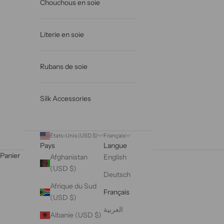
Chouchous en soie
Literie en soie
Rubans de soie
Silk Accessories
États-Unis (USD $)
Français
Pays
Langue
Panier
Afghanistan
English
(USD $)
Deutsch
Afrique du Sud
Français
(USD $)
العربية
Albanie (USD $)