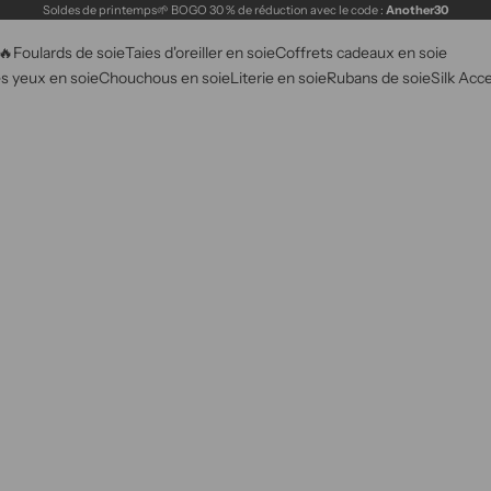
Soldes de printemps🌱 BOGO 30 % de réduction avec le code :
Another30
🔥
Foulards de soie
Taies d'oreiller en soie
Coffrets cadeaux en soie
s yeux en soie
Chouchous en soie
Literie en soie
Rubans de soie
Silk Acc