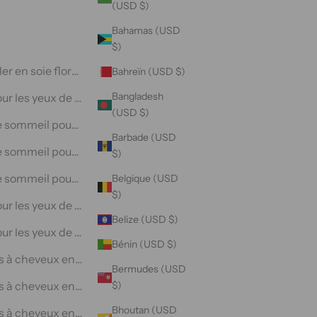
(USD $)
Bahamas (USD
$)
ler en soie florale violette
Bahreïn (USD $)
Bangladesh
r les yeux de sommeil en pure soie de mûrier floral violet
(USD $)
clair
sommeil pour les yeux en pure soie de mûrier Purple Dots
Barbade (USD
let foncé
sommeil pour les yeux en pure soie de mûrier Blue Dots
$)
ie de mûrier
sommeil pour les yeux en pure soie de mûrier Fallen Leaves
Belgique (USD
$)
oie de mûrier vert foncé
r les yeux de sommeil en pure soie de mûrier floral noir
Belize (USD $)
oie de mûrier gris
r les yeux de sommeil en pure soie de mûrier à motifs de pê
Bénin (USD $)
ie de mûrier violet clair
à cheveux en soie de mûrier floral petits 6 pièces
Bermudes (USD
af
 couche-vert foncé
à cheveux en soie de mûrier floral moyen 6 pièces
$)
Bhoutan (USD
à cheveux en soie de mûrier floral grands 6 pièces