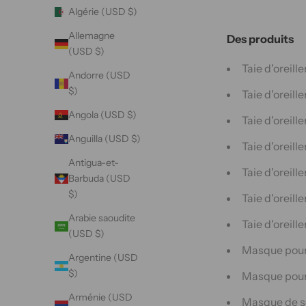
Algérie (USD $)
Allemagne
Des produits
(USD $)
Taie d'oreill
Andorre (USD
$)
Taie d'oreill
Angola (USD $)
Taie d'oreill
Anguilla (USD $)
Taie d'oreil
Antigua-et-
Taie d'oreill
Barbuda (USD
$)
Taie d'oreill
Arabie saoudite
Taie d'oreill
(USD $)
Masque pour 
Argentine (USD
$)
Masque pour 
Arménie (USD
Masque de so