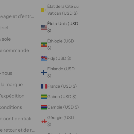
État de la Cité du
Vatican (USD $)
avage et d'entretien
États-Unis (USD
riel
$)
 soie
Éthiopie (USD
$)
tre commande
Fidji (USD $)
Finlande (USD
-nous
$)
e la marque
France (USD $)
ouble couche
d'expédition
Gabon (USD $)
conditions
Gambie (USD $)
Géorgie (USD
e confidentialité
$)
de retour et de remboursement