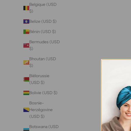
Andorre
Belgique (USD
(USD $)
$)
Angola
Belize (USD $)
(USD $)
Bénin (USD $)
Anguilla
Bermudes (USD
(USD $)
$)
Antigua-
Bhoutan (USD
et-
$)
Barbuda
(USD $)
Biélorussie
(USD $)
Arabie
saoudite
Bolivie (USD $)
(USD $)
Bosnie-
Argentine
Herzégovine
(USD $)
(USD $)
Arménie
Botswana (USD
(USD $)