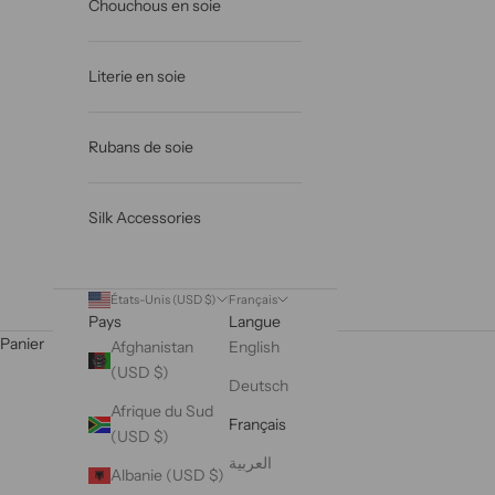
Chouchous en soie
Literie en soie
Rubans de soie
Silk Accessories
États-Unis (USD $)
Français
Pays
Langue
Panier
Afghanistan
English
(USD $)
Deutsch
Afrique du Sud
Français
(USD $)
العربية
Albanie (USD $)