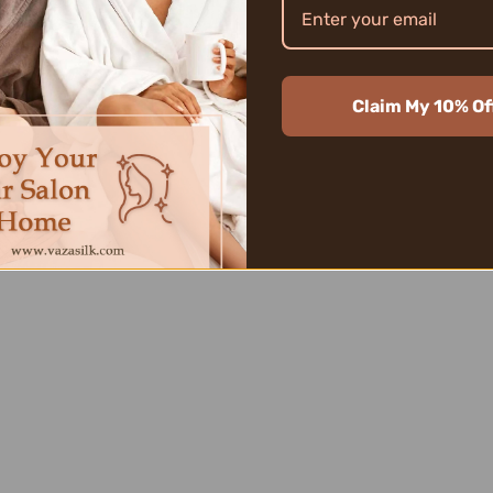
Claim My 10% Of