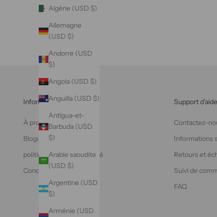
Algérie (USD $)
Allemagne
(USD $)
Andorre (USD
$)
Angola (USD $)
Anguilla (USD $)
Information d'entreprise
Support d'aid
Antigua-et-
À propos de VAZASILK
Contactez-no
Barbuda (USD
$)
Blogues
Informations su
politique de confidentialité
Retours et éc
Arabie saoudite
(USD $)
Conditions d'utilisation
Suivi de com
Argentine (USD
FAQ
$)
Arménie (USD