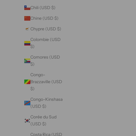
(USD $)
Chili (USD $)
Belgique
Chine (USD $)
(USD $)
Chypre (USD $)
Belize
(USD $)
Colombie (USD
$)
Bénin
(USD $)
Comores (USD
$)
Bermudes
(USD $)
Congo-
Brazzaville (USD
Bhoutan
$)
(USD $)
Congo-Kinshasa
Biélorussie
(USD $)
(USD $)
Corée du Sud
Bolivie
(USD $)
(USD $)
Costa Rica (USD