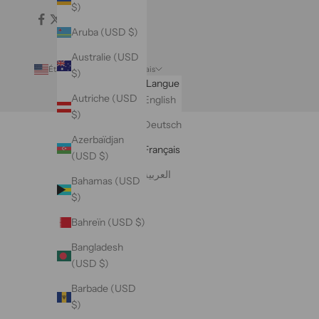
$)
Aruba (USD $)
Australie (USD
États-Unis (USD $)
Français
$)
Pays
Langue
Autriche (USD
Afghanistan
English
$)
(USD $)
Deutsch
Azerbaïdjan
Afrique du
Français
(USD $)
Sud (USD
$)
العربية
Bahamas (USD
$)
Albanie
(USD $)
Bahreïn (USD $)
Algérie
Bangladesh
(USD $)
(USD $)
Allemagne
Barbade (USD
(USD $)
$)