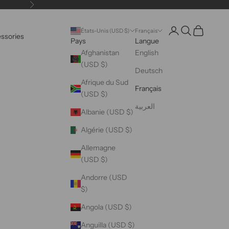
Suivant
Ouvrir le compte uti
Ouvrir la reche
Voir le pani
États-Unis (USD $)
Français
essories
Pays
Langue
Afghanistan
English
(USD $)
Deutsch
Afrique du Sud
Français
(USD $)
العربية
Albanie (USD $)
Algérie (USD $)
Allemagne
(USD $)
Andorre (USD
$)
Angola (USD $)
Anguilla (USD $)