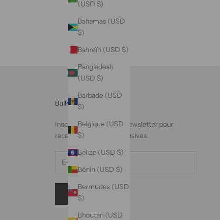
(USD $)
Bahamas (USD
$)
Bahreïn (USD $)
Bangladesh
(USD $)
Barbade (USD
Bulletin
$)
Belgique (USD
Inscrivez-vous à notre newsletter pour
$)
recevoir des offres exclusives.
Belize (USD $)
Bénin (USD $)
Bermudes (USD
S'INSCRIRE
$)
Bhoutan (USD