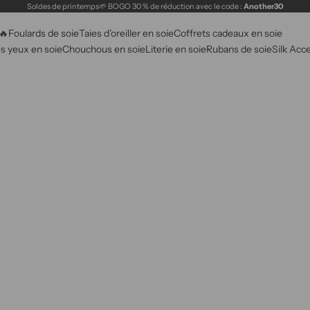
Soldes de printemps🌱 BOGO 30 % de réduction avec le code :
Another30
🔥
Foulards de soie
Taies d'oreiller en soie
Coffrets cadeaux en soie
s yeux en soie
Chouchous en soie
Literie en soie
Rubans de soie
Silk Acc