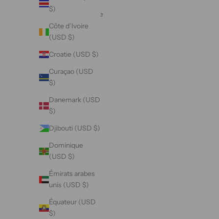
Bosnie-
$)
Herzégovine
(USD $)
Côte d’Ivoire
(USD $)
Botswana
(USD $)
Croatie (USD $)
Brésil
Curaçao (USD
(USD $)
$)
Brunei
Danemark (USD
(USD $)
$)
Bulgarie
Djibouti (USD $)
(USD $)
Dominique
Burkina
(USD $)
Faso
Émirats arabes
(USD $)
unis (USD $)
Burundi
Équateur (USD
(USD $)
$)