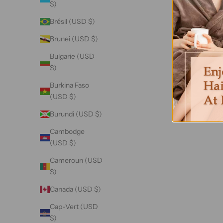
$)
Aruba
Brésil (USD $)
(USD $)
Brunei (USD $)
Australie
(USD $)
Bulgarie (USD
$)
Autriche
(USD $)
Burkina Faso
(USD $)
Azerbaïdjan
(USD $)
Burundi (USD $)
Bahamas
Cambodge
(USD $)
(USD $)
Bahreïn
Cameroun (USD
(USD $)
$)
Bangladesh
Canada (USD $)
(USD $)
Cap-Vert (USD
Barbade
$)