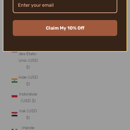
Îles Vierges
britanniques
(USD $)
Claim My 10% Off
Îles
mineures
éloignées
des États-
Unis (USD
$)
Inde (USD
$)
Indonésie
(USD $)
Irak (USD
$)
Irlande