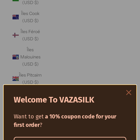
(USD $)
Îles Cook
(USD $)
Îles Féroé
(USD $)
Îles
Malouines
(USD $)
Îles Pitcairn
(USD $)
Îles
Welcome To VAZASILK
Salomon
(USD $)
Want to get
a 10% coupon code for your
Îles
first order
?
Turques-
et-Caïques
(USD $)