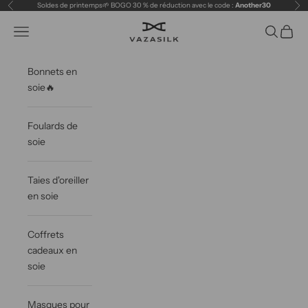
Passer au contenu
Soldes de printemps🌱 BOGO 30 % de réduction avec le code :
Another30
Précédent
Sui
VAZASILK
Ouvrir la navigation
Ouvrir la 
Voir le
Bonnets en
soie🔥
Foulards de
soie
Taies d'oreiller
en soie
Coffrets
cadeaux en
soie
Masques pour