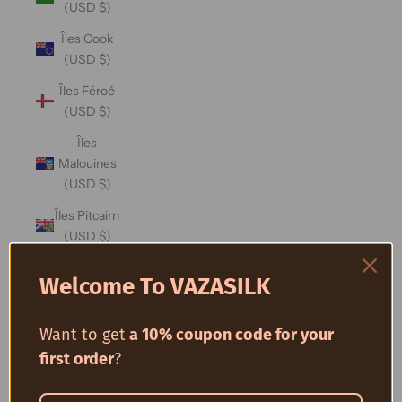
(USD $)
Îles Cook
(USD $)
Îles Féroé
(USD $)
Îles
Malouines
(USD $)
Îles Pitcairn
(USD $)
Îles
Welcome To VAZASILK
Salomon
(USD $)
Want to get
a 10% coupon code for your
Îles
first order
?
Turques-
et-Caïques
(USD $)