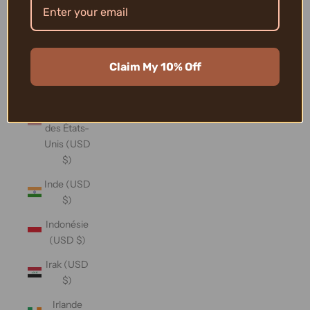
Îles Vierges
britanniques
(USD $)
Claim My 10% Off
Îles
mineures
éloignées
des États-
Unis (USD
$)
Inde (USD
$)
Indonésie
(USD $)
Irak (USD
$)
Irlande