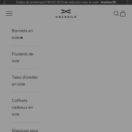
Passer au contenu
Soldes de printemps🌱 BOGO 30 % de réduction avec le code :
Another30
Précédent
Sui
VAZASILK
Ouvrir la navigation
Ouvrir la 
Voir le
Bonnets en
soie🔥
Foulards de
soie
Taies d'oreiller
en soie
Coffrets
cadeaux en
soie
Masques pour