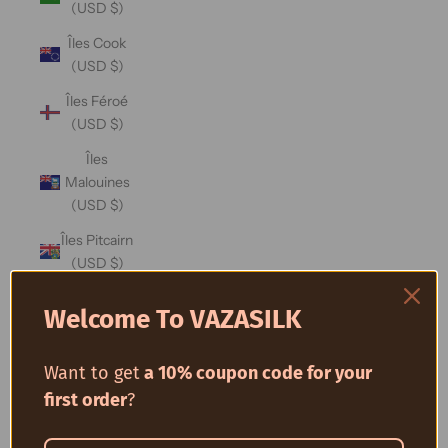
(USD $)
Îles Cook
(USD $)
Îles Féroé
(USD $)
Îles
Malouines
(USD $)
Îles Pitcairn
(USD $)
Îles
Welcome To VAZASILK
Salomon
(USD $)
Want to get
a 10% coupon code for your
Îles
first order
?
Turques-
et-Caïques
(USD $)