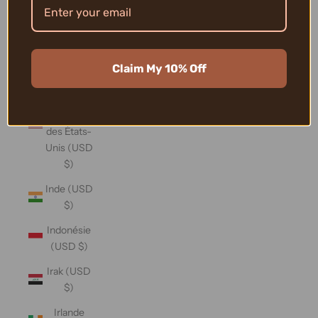
Îles Vierges
britanniques
(USD $)
Claim My 10% Off
Îles
mineures
éloignées
des États-
Unis (USD
$)
Inde (USD
$)
Indonésie
(USD $)
Irak (USD
$)
Irlande