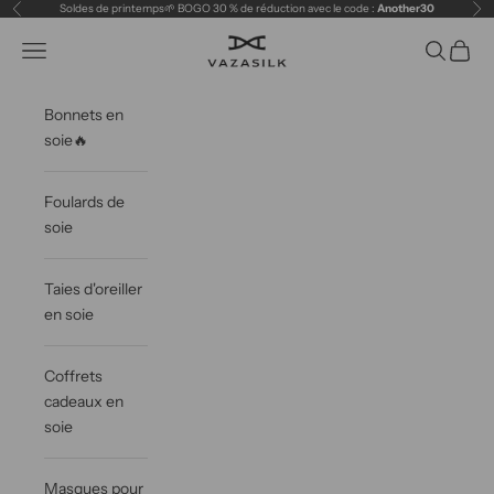
Passer au contenu
Soldes de printemps🌱 BOGO 30 % de réduction avec le code :
Another30
Précédent
Sui
VAZASILK
Ouvrir la navigation
Ouvrir la 
Voir le
Bonnets en
soie🔥
Foulards de
soie
Taies d'oreiller
en soie
Coffrets
cadeaux en
soie
Masques pour