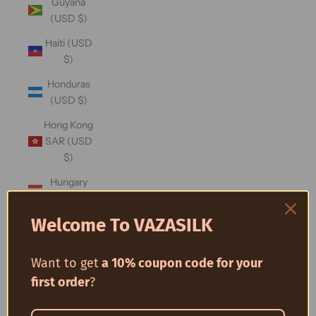
Guyana
(USD $)
Haiti (USD
$)
Honduras
(USD $)
Hong Kong
SAR (USD
$)
Hungary
(USD $)
Welcome To VAZASILK
Iceland
(USD $)
Want to get
a 10% coupon code for your
India (USD
$)
first order
?
Indonesia