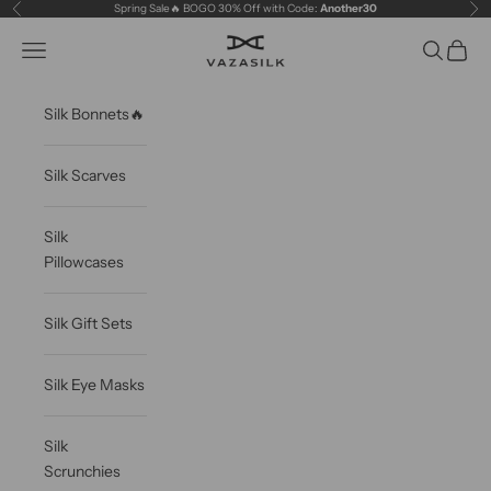
Skip to content
Spring Sale🔥 BOGO 30% Off with Code:
Another30
Previous
Ne
VAZASILK
Open navigation menu
Open sea
Open c
Silk Bonnets🔥
Silk Scarves
Silk
Pillowcases
Silk Gift Sets
Silk Eye Masks
Silk
Scrunchies