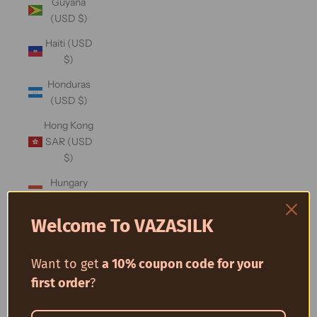
Guyana
(USD $)
Haiti (USD
$)
Honduras
(USD $)
Hong Kong
SAR (USD
$)
Hungary
(USD $)
Welcome To VAZASILK
Iceland
(USD $)
Want to get
a 10% coupon code for your
India (USD
$)
first order
?
Indonesia