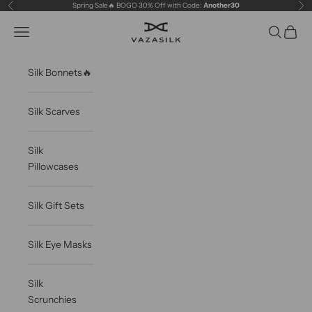
Skip to content
Spring Sale🔥 BOGO 30% Off with Code:
Another30
Previous
Ne
VAZASILK
Open navigation menu
Open sea
Open c
Silk Bonnets🔥
Silk Scarves
Silk
Pillowcases
Silk Gift Sets
Silk Eye Masks
Silk
Scrunchies