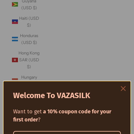
Guyana
(USD $)
Haiti (USD
$)
Honduras
(USD $)
Hong Kong
SAR (USD
$)
Hungary
(USD $)
Welcome To VAZASILK
Iceland
(USD $)
Want to get
a 10% coupon code for your
India (USD
$)
first order
?
Indonesia