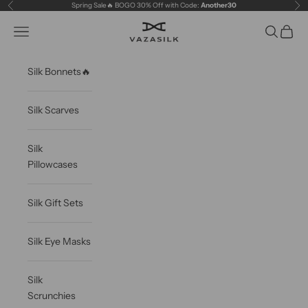
Skip to content
Spring Sale🔥 BOGO 30% Off with Code:
Another30
Previous
Ne
VAZASILK
Open navigation menu
Open sea
Open c
Silk Bonnets🔥
Silk Scarves
Silk
Pillowcases
Silk Gift Sets
Silk Eye Masks
Silk
Scrunchies