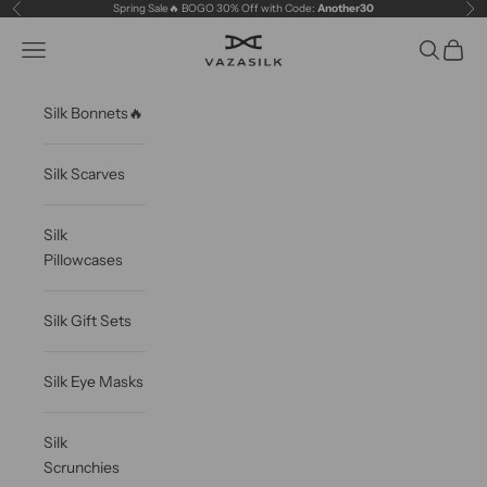
Skip to content
Spring Sale🔥 BOGO 30% Off with Code:
Another30
Previous
Ne
VAZASILK
Open navigation menu
Open sea
Open c
Silk Bonnets🔥
Silk Scarves
Silk
Pillowcases
Silk Gift Sets
Silk Eye Masks
Silk
Scrunchies