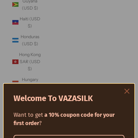
Guyana
(USD $)
Haiti (USD
$)
Honduras
(USD $)
Hong Kong
SAR (USD
$)
Hungary
(USD $)
Welcome To VAZASILK
Iceland
(USD $)
Want to get
a 10% coupon code for your
India (USD
$)
first order
?
Indonesia